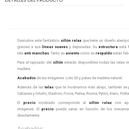
DETALLES DEL PRODUCTO
Descubre este fantástico
sillón relax
que tiene un diseño atempo
gracias a sus
líneas suaves
y depuradas. Su
estructura
está 
tela
anti manchas
. Tanto su
asiento
como su
respaldo
están fab
Para el tapizado del
sillón
estarán disponibles todas las telas 
madera.
Acabados
de las imágenes: Lido 03 y patas de madera natural.
Además de las
telas
que te mostramos más abajo, también se
Cabanes y Ortuño, Elastron, Froca, Pielsa, Rioma, Pytón, Kiero, Politex
El
precio
mostrado corresponde al
sillón
relax
con ape
imágenes. El
precio
puede variar en función de los mecanism
directamente.
Acabados: