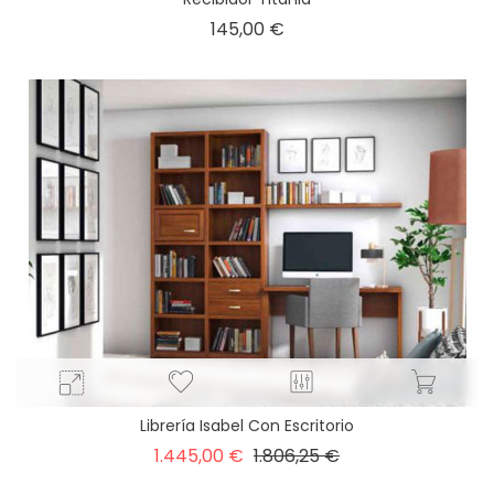
Precio
145,00 €
Librería Isabel Con Escritorio
Precio
Precio
1.445,00 €
1.806,25 €
base