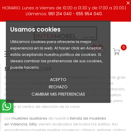
HORARIO: Lunes a Viernes de 10:00 a 13:30 y de 17:00 a 20:00.|
Llámenos:
961 214 040
-
655 954 040.
Usamos cookies
Utilizamos cookies para ofrecerle la mejor
0
0
0
experiencia en la web. Al hacer click en Aceptar,
estás aceptando nuestra política de cookies. Si
desea cambiar las preferencias de sus cookies,
puede hacerlo.
MUEBLE AUXILIAR
En nuestra tienda online
Muebles Intermobel
® encontrarás gran
ACEPTO
variedad en
mueble auxiliar
para tu hogar. Desde mesas
RECHAZO
auxiliares para acabar de vestir el rincón de alguna habitación,
CAMBIAR MIS PREFERENCIAS
hasta libreros para poder organizar nuestros libros u objetos
de decoración. Son muebles con una alta funcionalidad, pero
sin ser el centro de atención de la casa.
Los
muebles auxiliares
de nuestra
tienda de muebles
en
Valencia, Silla
, vienen acabados de todos los estilos. Así
encontramos mueble auxiliar moderno, clásico, vintage, rústico