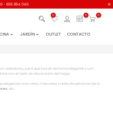
40
-
655 954 040.
0
0
0
CINA
JARDÍN
OUTLET
CONTACTO


iejos radiadores, para que luzcan de forma elegante y con
bine con el resto de decoración del hogar.
, protegiendo a los niños, mascotas y resto de personas de la
iones
, etc.