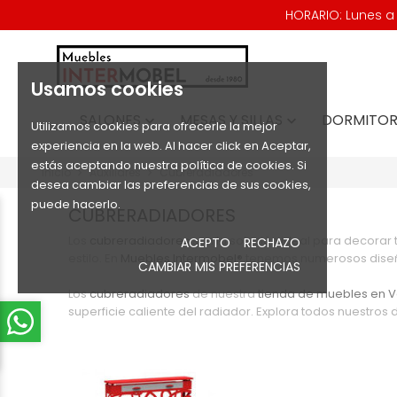
HORARIO: Lunes a V
Usamos cookies
SALONES
MESAS Y SILLAS
DORMITOR


Utilizamos cookies para ofrecerle la mejor
experiencia en la web. Al hacer click en Aceptar,
estás aceptando nuestra política de cookies. Si
Inicio
Auxiliares
Cubreradiadores
desea cambiar las preferencias de sus cookies,
puede hacerlo.
CUBRERADIADORES
Los
cubreradiadores
son la solución ideal para decorar 
ACEPTO
RECHAZO
estilo. En
Muebles Intermobel®
tenemos numerosos diseños
CAMBIAR MIS PREFERENCIAS
Los
cubreradiadores
de nuestra
tienda de muebles en
V
superficie caliente del radiador. Explora todos nuestros 