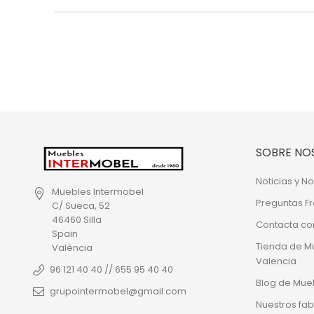
SOBRE NO
Noticias y 
Muebles Intermobel
Preguntas F
C/ Sueca, 52
46460 Silla
Contacta co
Spain
Tienda de M
València
Valencia
96 121 40 40 // 655 95 40 40
Blog de Mue
grupointermobel@gmail.com
Nuestros fab