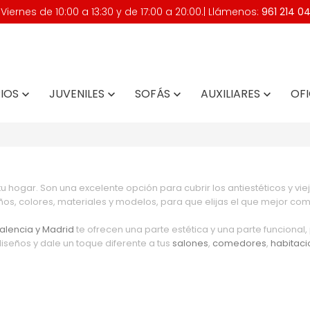
iernes de 10:00 a 13:30 y de 17:00 a 20:00.| Llámenos:
961 214 0
IOS
JUVENILES
SOFÁS
AUXILIARES
OFI




tu hogar. Son una excelente opción para cubrir los antiestéticos y v
, colores, materiales y modelos, para que elijas el que mejor com
alencia
y Madrid
te ofrecen una parte estética y una parte funcional
diseños y dale un toque diferente a tus
salones
,
comedores
,
habitac