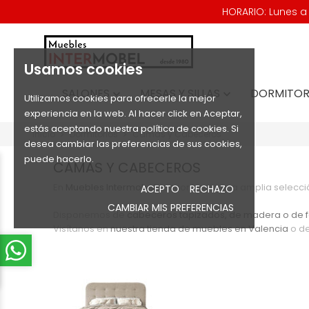
HORARIO: Lunes a V
Usamos cookies
SALONES
MESAS Y SILLAS
DORMITOR


Utilizamos cookies para ofrecerle la mejor
experiencia en la web. Al hacer click en Aceptar,
estás aceptando nuestra política de cookies. Si
Inicio
Dormitorios
Camas y Cabeceros
desea cambiar las preferencias de sus cookies,
puede hacerlo.
CAMAS Y CABECEROS
En
Muebles Intermobel
® encontrarás una amplia selecc
ACEPTO
RECHAZO
CAMBIAR MIS PREFERENCIAS
Disponemos de
cabeceros tapizados, de madera o de f
Visítanos en
nuestra tienda de muebles en Valencia
o de