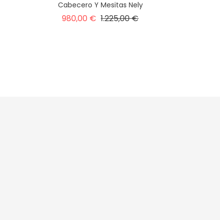
Cabecero Y Mesitas Nely
Precio
Precio
980,00 €
1.225,00 €
base
1
2
3
…
7
Siguiente

nerales
acidad
ies