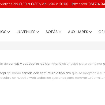
iernes de 10:00 a 13:30 y de 17:00 a 20:00.| Llámenos:
961 214 0
IOS
JUVENILES
SOFÁS
AUXILIARES
OFI




ión de
camas y cabeceros de dormitorio
diseñados para combinar
e
orja
así como
camas con estructura o tipo aro
que se adaptan a cual
scubre en nuestra web todas las opciones para renovar tu dormitori