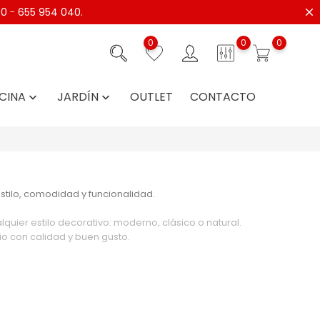
40
-
655 954 040.
0
0
0
CINA
JARDÍN
OUTLET
CONTACTO


stilo, comodidad y funcionalidad.
quier estilo decorativo: moderno, clásico o natural.
o con calidad y buen gusto.