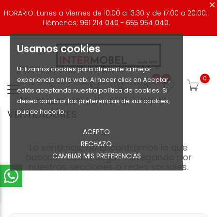
HORARIO: Lunes a Viernes de 10:00 a 13:30 y de 17:00 a 20:00.|
Llámenos:
961 214 040
-
655 954 040.
Usamos cookies
Utilizamos cookies para ofrecerle la mejor
0
0
0
experiencia en la web. Al hacer click en Aceptar,
estás aceptando nuestra política de cookies. Si
desea cambiar las preferencias de sus cookies,
puede hacerlo.
VENTILADORES
ACEPTO
RECHAZO
Lo sentimos, no encontramos lo que
buscas. Puedes seguir navegando por
CAMBIAR MIS PREFERENCIAS
nuestras secciones o redes sociales.