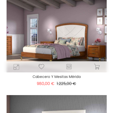
Cabecero Y Mesitas Mérida
Precio
Precio
980,00 €
1.225,00 €
base