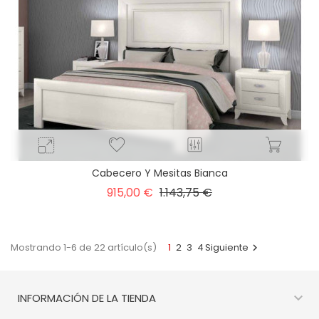
Cabecero Y Mesitas Bianca
Precio
Precio
915,00 €
1.143,75 €
base
Mostrando 1-6 de 22 artículo(s)
1
2
3
4
Siguiente


INFORMACIÓN DE LA TIENDA