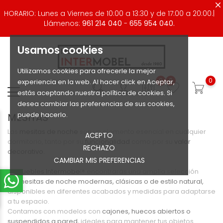
HORARIO: Lunes a Viernes de 10:00 a 13:30 y de 17:00 a 20:00.|
Llámenos:
961 214 040
-
655 954 040.
Usamos cookies
Utilizamos cookies para ofrecerle la mejor
0
0
0
experiencia en la web. Al hacer click en Aceptar,
estás aceptando nuestra política de cookies. Si
desea cambiar las preferencias de sus cookies,
puede hacerlo.
MESITAS
Las
mesitas de noche
son un elemento esencial en cualquier
ACEPTO
dormitorio, tanto por su
funcionalidad
como por su
valor
RECHAZO
decorativo.
CAMBIAR MIS PREFERENCIAS
En
Muebles Intermobe
l® encontrarás una amplia selección
de
mesitas de noche modernas, clásicas o de estilo natural,
disponibles en diferentes acabados y medidas para adaptarse
a tu espacio.
Contamos con modelos con
cajones, huecos abiertos o
suspendidos a pared,
ideales para mantener tus objetos