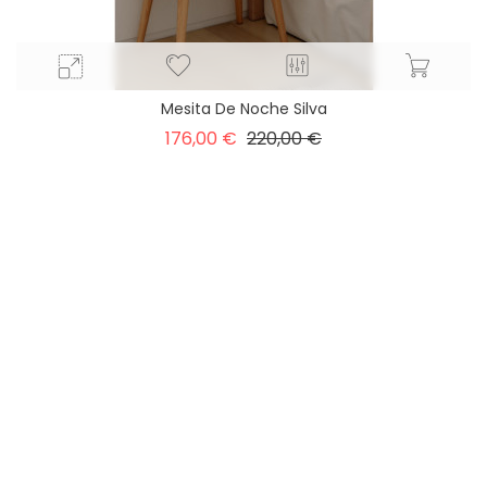
Mesita De Noche Silva
Precio
Precio
176,00 €
220,00 €
base