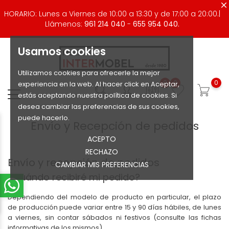
HORARIO: Lunes a Viernes de 10:00 a 13:30 y de 17:00 a 20:00.|
Llámenos:
961 214 040
-
655 954 040.
Usamos cookies
Utilizamos cookies para ofrecerle la mejor
0
0
0
experiencia en la web. Al hacer click en Aceptar,
estás aceptando nuestra política de cookies. Si
desea cambiar las preferencias de sus cookies,
puede hacerlo.
Envío y Recepción de pedidos
ACEPTO
RECHAZO
Envío y recepción de pedidos
CAMBIAR MIS PREFERENCIAS
¿Cuándo recibiré mi pedido?
Dependiendo del modelo de producto en particular, el plazo
de producción puede variar entre 15 y 90 días hábiles, de lunes
a viernes, sin contar sábados ni festivos (consulte las fichas
informativas de los mismos).