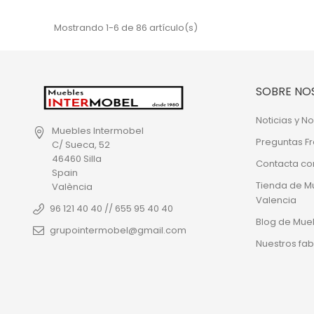
Mostrando 1-6 de 86 artículo(s)
SOBRE NO
Noticias y 
Muebles Intermobel
Preguntas F
C/ Sueca, 52
46460 Silla
Contacta co
Spain
Tienda de M
València
Valencia
96 121 40 40 // 655 95 40 40
Blog de Mue
grupointermobel@gmail.com
Nuestros fab