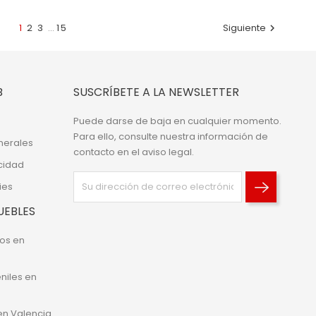
1
2
3
…
15
Siguiente

B
SUSCRÍBETE A LA NEWSLETTER
Puede darse de baja en cualquier momento.
Para ello, consulte nuestra información de
nerales
contacto en el aviso legal.
acidad
ies
UEBLES
os en
niles en
 en Valencia