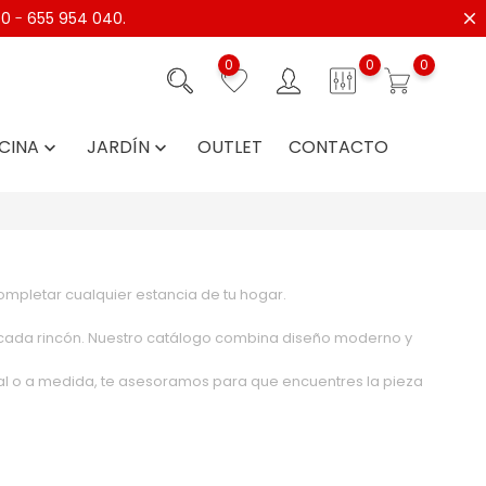
40
-
655 954 040.
0
0
0
CINA
JARDÍN
OUTLET
CONTACTO


mpletar cualquier estancia de tu hogar.
a cada rincón. Nuestro catálogo combina diseño moderno y
ial o a medida, te asesoramos para que encuentres la pieza