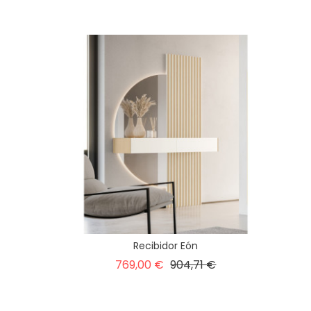
Recibidor Eón
Precio
Precio
769,00 €
904,71 €
base