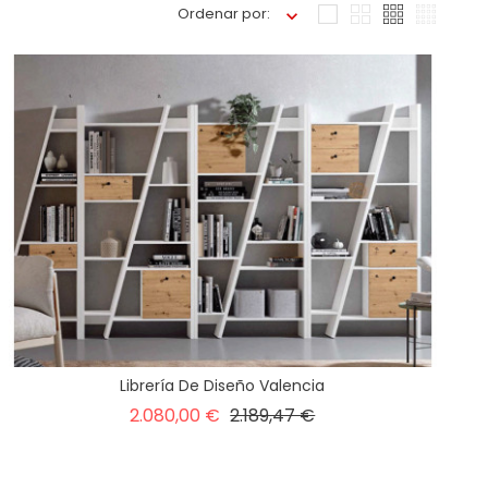
Ordenar por:
Librería De Diseño Valencia
Precio
Precio
2.080,00 €
2.189,47 €
base