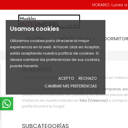
HORARIO: Lunes a V
Usamos cookies
SALONES
MESAS Y SILLAS
DORMITOR


Utilizamos cookies para ofrecerle la mejor
experiencia en la web. Al hacer click en Aceptar,
estás aceptando nuestra política de cookies. Si
Inicio
Auxiliares
desea cambiar las preferencias de sus cookies,
puede hacerlo.
AUXILIARES
En Muebles Intermobel®, tu tienda de muebles en Valen
ACEPTO
RECHAZO
CAMBIAR MIS PREFERENCIAS
Descubre
recibidores, zapateros, espejos, lámparas, es
clásico con materiales de calidad y acabados personali
Visítanos en nuestra tienda en
Silla (Valencia)
o compra o
perfecta para tu hogar.
SUBCATEGORÍAS