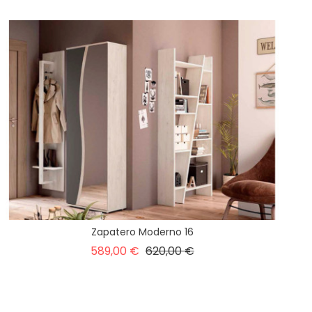
Zapatero Moderno 16
Precio
Precio
589,00 €
620,00 €
base