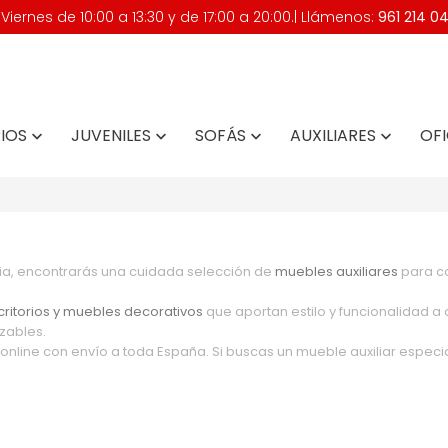
iernes de 10:00 a 13:30 y de 17:00 a 20:00.| Llámenos:
961 214 0
IOS
JUVENILES
SOFÁS
AUXILIARES
OFI




cia, encontrarás una cuidada selección de
muebles auxiliares
para co
critorios y muebles decorativos
que aportan estilo y funcionalidad 
zables.
nline con envío a toda España. Si buscas un mueble auxiliar espec