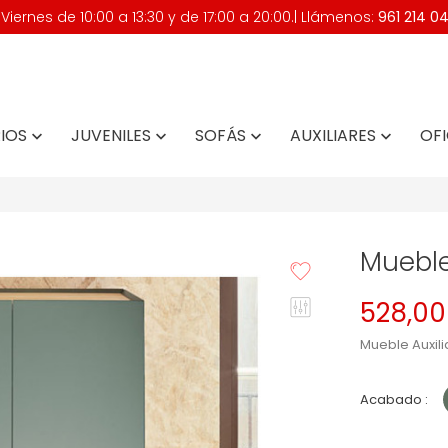
iernes de 10:00 a 13:30 y de 17:00 a 20:00.| Llámenos:
961 214 0
IOS
JUVENILES
SOFÁS
AUXILIARES
OFI




Mueble 
528,00
Mueble Auxil
Acabado :