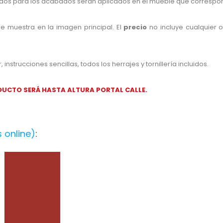
dos para los acabados serán aplicados en el mueble que correspo
e muestra en la imagen principal. El
precio
no incluye cualquier 
nstrucciones sencillas, todos los herrajes y tornillería incluidos.
PRODUCTO SERÁ HASTA ALTURA PORTAL CALLE.
 online)
: