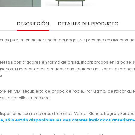
DESCRIPCIÓN
DETALLES DEL PRODUCTO
ualquier en cualquier rincón del hogar. Se presenta en diversos ac
uertas
con tiradores en forma de arista, incorporados en la parte 
arlos. El interior de este mueble auxiliar tiene dos zonas diferenci
o
.
re en MDF recubierto de chapa de roble. Por último, destacar que 
esulte sencilla su limpieza.
isponibles cuatro colores diferentes: Verde, Blanco, Negro y Burdeos. 
e, sólo están disponibles los dos colores indicados anterior