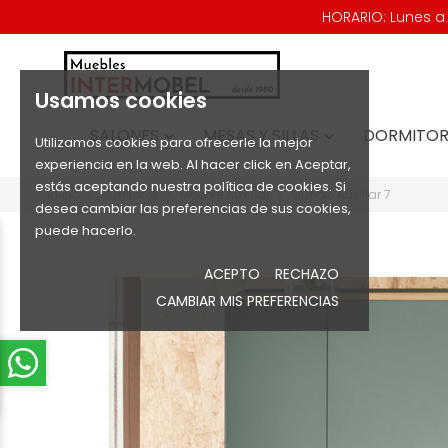
HORARIO: Lunes a V
Usamos cookies
SALONES
MESAS Y SILLAS
DORMITOR


Utilizamos cookies para ofrecerle la mejor
experiencia en la web. Al hacer click en Aceptar,
estás aceptando nuestra política de cookies. Si
Inicio
Auxiliares
Mueble Auxiliar
Mueble Auxiliar 7
desea cambiar las preferencias de sus cookies,
puede hacerlo.
ACEPTO
RECHAZO
CAMBIAR MIS PREFERENCIAS