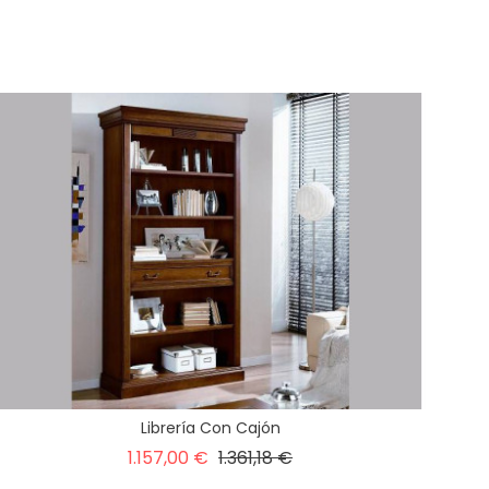
Librería Con Cajón
Precio
Precio
1.157,00 €
1.361,18 €
base