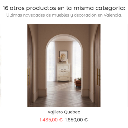
16 otros productos en la misma categoría:
Últimas novedades de muebles y decoración en Valencia.
Vajillero Quebec
Precio
Precio
1.485,00 €
1.650,00 €
base