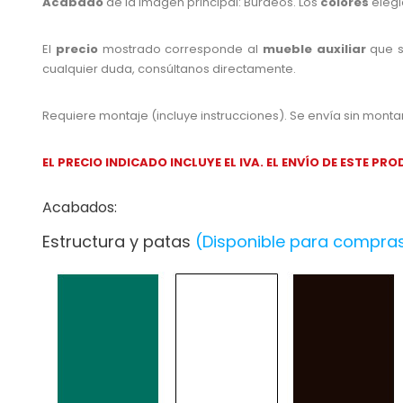
Acabado
de la imagen principal: Burdeos. Los
colores
elegi
El
precio
mostrado corresponde al
mueble auxiliar
que s
cualquier duda, consúltanos directamente.
Requiere montaje (incluye instrucciones). Se envía sin montar, i
EL PRECIO INDICADO INCLUYE EL IVA. EL ENVÍO DE ESTE 
Acabados:
Estructura y patas
(Disponible para compras