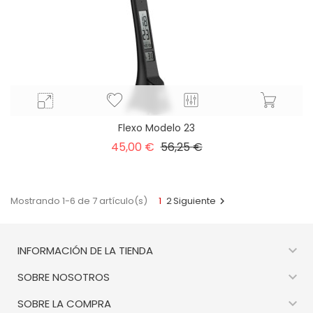
Flexo Modelo 23
Precio
Precio
45,00 €
56,25 €
base
Mostrando 1-6 de 7 artículo(s)
1
2
Siguiente


INFORMACIÓN DE LA TIENDA

SOBRE NOSOTROS

SOBRE LA COMPRA