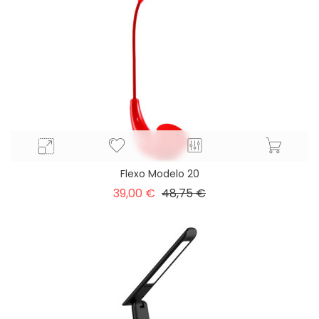
Flexo Modelo 20
Precio
Precio
39,00 €
48,75 €
base