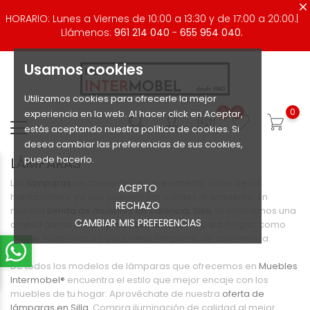
HORARIO: Lunes a Viernes de 10:00 a 13:30 y de 17:00 a 20:00.|
Llámenos:
961 214 040
-
655 954 040.
Usamos cookies
Utilizamos cookies para ofrecerle la mejor
0
0
0
experiencia en la web. Al hacer click en Aceptar,
estás aceptando nuestra política de cookies. Si
desea cambiar las preferencias de sus cookies,
puede hacerlo.
LÁMPARAS
Las
lámparas
se convierten en el elemento clave de las
ACEPTO
habitaciones, ya que pueden dar calidez al ambiente. En
RECHAZO
nuestra
tienda de muebles en Valencia
, Silla
, te ofrecemos una
CAMBIAR MIS PREFERENCIAS
amplia gama de
lámparas baratas
, tanto para colgar, como
de pie, hasta incluso pequeñas lámparas de sobremesa.
De todos los modelos de lámparas que ofrecemos en
Muebles
Intermobel®
encuentra el estilo que mejor encaje con los
muebles de tu hogar. Aprovéchate de nuestra
oferta de
lámparas en Silla
. Compra iluminación de calidad al mejor