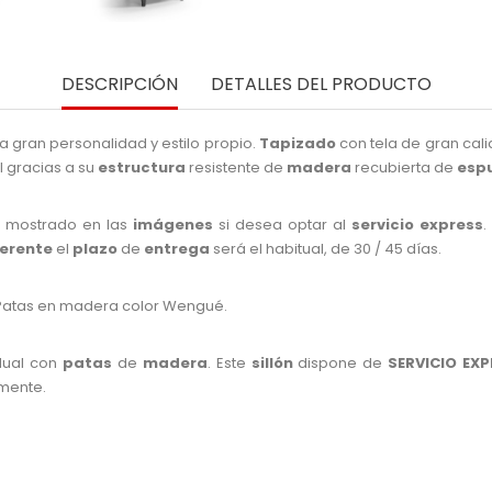
DESCRIPCIÓN
DETALLES DEL PRODUCTO
a gran personalidad y estilo propio.
Tapizado
con tela de gran cal
l gracias a su
estructura
resistente de
madera
recubierta de
esp
o
mostrado en las
imágenes
si desea optar al
servicio express
.
ferente
el
plazo
de
entrega
será el habitual, de 30 / 45 días.
a. Patas en madera color Wengué.
dual con
patas
de
madera
. Este
sillón
dispone de
SERVICIO EX
amente.