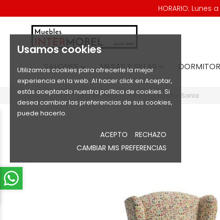
HORARIO: Lunes a V
Usamos cookies
SALONES
MESAS Y SILLAS
DORMITOR


Utilizamos cookies para ofrecerle la mejor
experiencia en la web. Al hacer click en Aceptar,
estás aceptando nuestra política de cookies. Si
Inicio
Sofás
Sillones Relax
Sillón Fijo Modelo Sonia
desea cambiar las preferencias de sus cookies,
puede hacerlo.
ACEPTO
RECHAZO
CAMBIAR MIS PREFERENCIAS