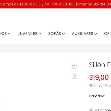
iernes de 10:00 a 13:30 y de 17:00 a 20:00.| Llámenos:
961 214 0
IOS
JUVENILES
SOFÁS
AUXILIARES
OFI




Sillón 
319,00
Sillón con tap
Cantidad:
Mejor pre