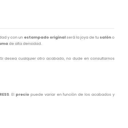
idad y con un
estampado original
será la joya de tu
salón
o
uma
de alta densidad.
 Si desea cualquier otro acabado, no dude en consultarnos
PRESS
. El
precio
puede variar en función de los acabados y