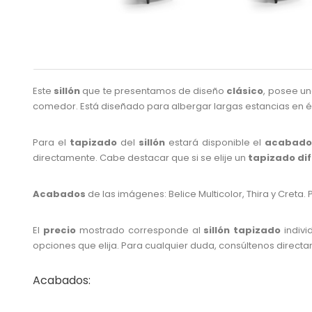
Este
sillón
que te presentamos de diseño
clásico
, posee un
comedor. Está diseñado para albergar largas estancias en é
Para el
tapizado
del
sillón
estará disponible el
acabad
directamente. Cabe destacar que si se elije un
tapizado di
Acabados
de las imágenes: Belice Multicolor, Thira y Cret
El
precio
mostrado corresponde al
sillón tapizado
indivi
opciones que elija. Para cualquier duda, consúltenos direct
Acabados: