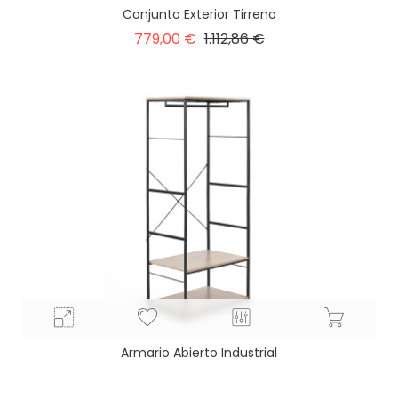
Conjunto Exterior Tirreno
Precio
Precio
779,00 €
1.112,86 €
base
Armario Abierto Industrial