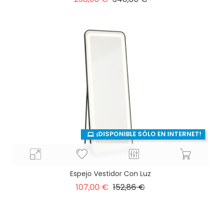
base
¡DISPONIBLE SÓLO EN INTERNET!
Espejo Vestidor Con Luz
Precio
Precio
107,00 €
152,86 €
base