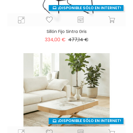
¡DISPONIBLE SÓLO EN INTERNET!
Sillón Fijo Sintra Gris
Precio
Precio
334,00 €
477,14 €
base
¡DISPONIBLE SÓLO EN INTERNET!