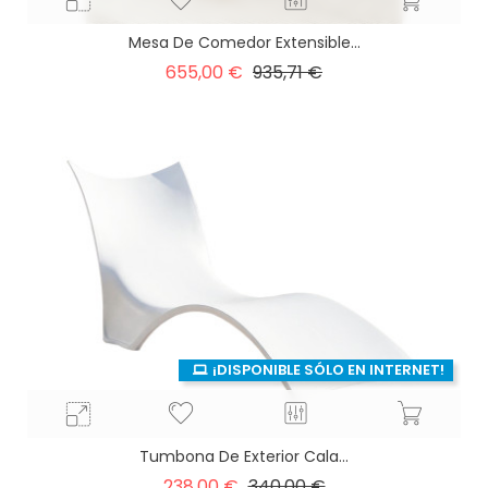
Mesa De Comedor Extensible...
Precio
Precio
655,00 €
935,71 €
base
¡DISPONIBLE SÓLO EN INTERNET!
Tumbona De Exterior Cala...
Precio
Precio
238,00 €
340,00 €