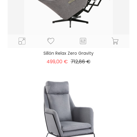
Sillón Relax Zero Gravity
Precio
Precio
499,00 €
712,86 €
base