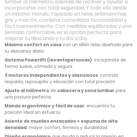
lumbar al milímetro, además de reclinar y ayudar a
incorporarse con total seguridad. Y todo ello desde
un intiutivo mando. Tapizado en telas antimanchas
gris y marrón, combina comodidad, funcionalidad y
fácil mantenimiento. Con medidas equilibradas y una
sentada confortable, es la opción perfecta para
mejorar tu descanso y tu día a día.
Máximo confort en casa
con un sillón relax diseñado para
tu descanso diario
Sistema Powerlift (levantapersonas)
: incorpórate de
forma suave, cómoda y segura
3 motores independientes y silenciosos
: controla
respaldo, reposapiés y elevación con total precisión
Ajuste al milímetro
de
cabecera y zona lumbar
para
una postura perfecta
Mando ergonómico y fácil de usar
: encuentra tu
posición ideal sin esfuerzo
Asiento de muelles ensacados + espuma de alta
densidad
: mayor confort, firmeza y durabilidad
Diseño ergonómico
que ayuda a reducir la presión en