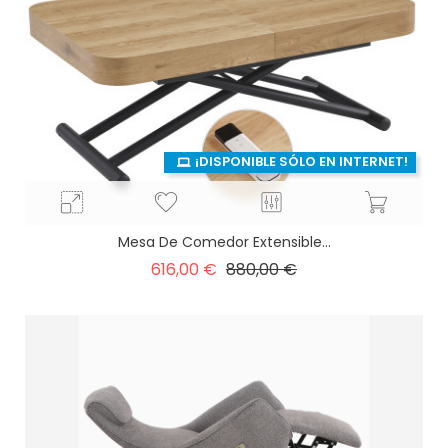
¡DISPONIBLE SÓLO EN INTERNET!
Mesa De Comedor Extensible...
Precio
Precio
616,00 €
880,00 €
base