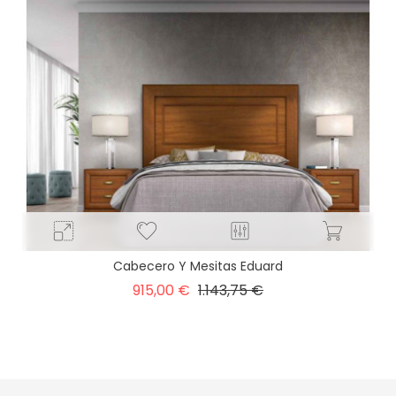
Cabecero Y Mesitas Eduard
Precio
Precio
915,00 €
1.143,75 €
base