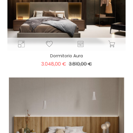
Dormitorio Aura
Precio
Precio
3.048,00 €
3.810,00 €
base