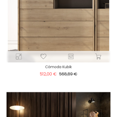
Cómoda Kubik
Precio
Precio
512,00 €
568,89 €
base