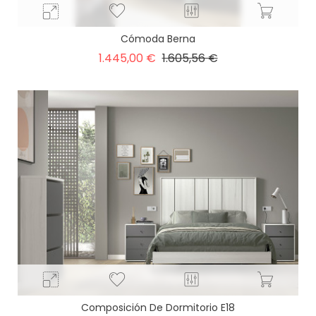
Cómoda Berna
Precio
Precio
1.445,00 €
1.605,56 €
base
Composición De Dormitorio E18