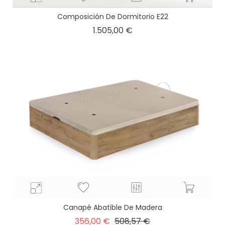
Composición De Dormitorio E22
Precio
1.505,00 €
Canapé Abatible De Madera
Precio
Precio
356,00 €
508,57 €