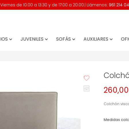
iernes de 10:00 a 13:30 y de 17:00 a 20:00.| Llámenos:
961 214 0
IOS
JUVENILES
SOFÁS
AUXILIARES
OFI




Colchó
260,00
Colchón visco
Medidas colc