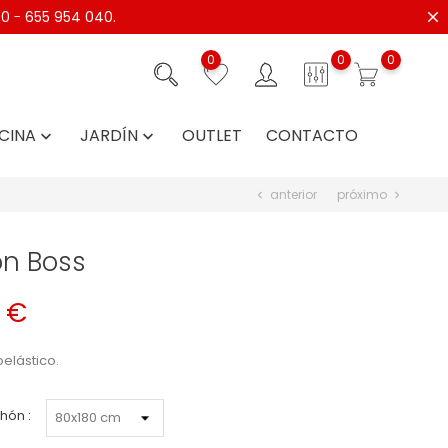
40
-
655 954 040.
0
0
0
CINA
JARDÍN
OUTLET
CONTACTO


anterior
próximo
chevron_left
chevron_right
n Boss
 €
elástico.
hón :