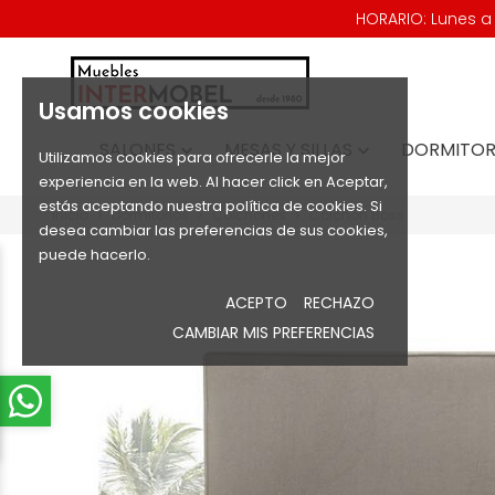
HORARIO: Lunes a V
Usamos cookies
SALONES
MESAS Y SILLAS
DORMITOR


Utilizamos cookies para ofrecerle la mejor
experiencia en la web. Al hacer click en Aceptar,
estás aceptando nuestra política de cookies. Si
Inicio
Dormitorios
Colchones
Colchón Boss
desea cambiar las preferencias de sus cookies,
puede hacerlo.
ACEPTO
RECHAZO
CAMBIAR MIS PREFERENCIAS