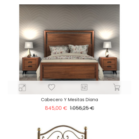
Cabecero Y Mesitas Diana
Precio
Precio
845,00 €
1.056,25 €
base