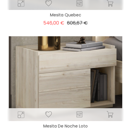
Mesita Quebec
Precio
Precio
546,00 €
606,67 €
base
Mesita De Noche Loto