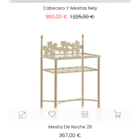
Cabecero Y Mesitas Nely
Precio
Precio
980,00 €
1.225,00 €
base
Mesita De Noche 29
Precio
367,00 €