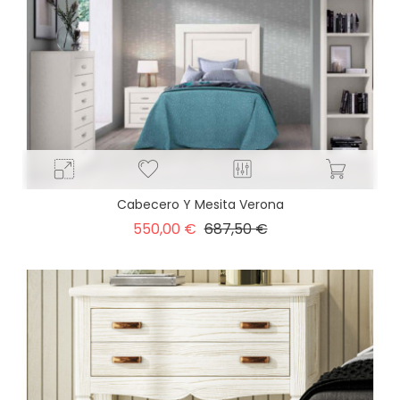
Cabecero Y Mesita Verona
Precio
Precio
550,00 €
687,50 €
base