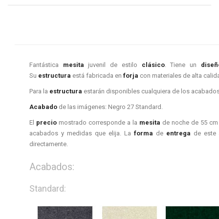
Fantástica
mesita
juvenil de estilo
clásico
. Tiene un
dise
Su
estructura
está fabricada en
forja
con materiales de alta calid
Para la
estructura
estarán disponibles cualquiera de los acabados
Acabado
de las imágenes: Negro 27 Standard.
El
precio
mostrado corresponde a la
mesita
de noche de 55 cm 
acabados y medidas que elija. La
forma
de
entrega
de este 
directamente.
Acabados:
Standard: