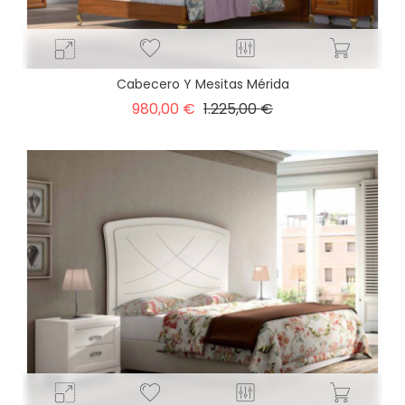
Cabecero Y Mesitas Mérida
Precio
Precio
980,00 €
1.225,00 €
base