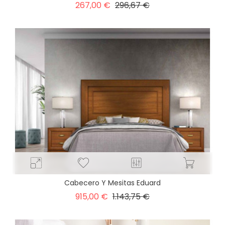
Precio
Precio
267,00 €
296,67 €
base
Cabecero Y Mesitas Eduard
Precio
Precio
915,00 €
1.143,75 €
base