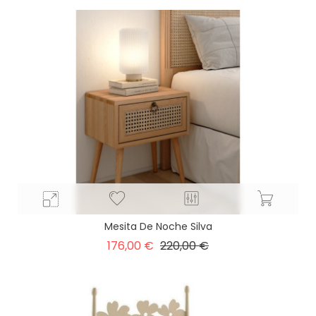
Mesita De Noche Silva
Precio
Precio
176,00 €
220,00 €
base