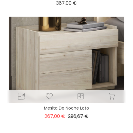
Precio
367,00 €
Mesita De Noche Loto
Precio
Precio
267,00 €
296,67 €
base