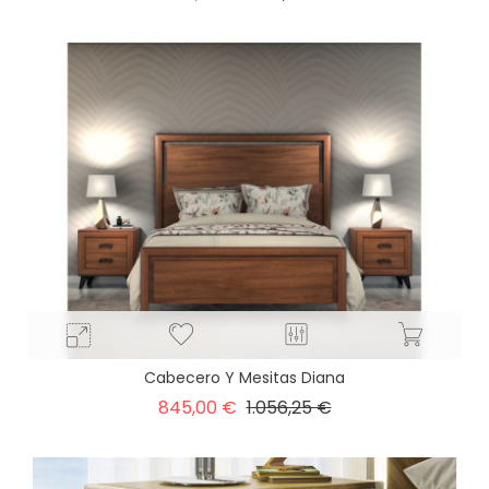
base
Cabecero Y Mesitas Diana
Precio
Precio
845,00 €
1.056,25 €
base