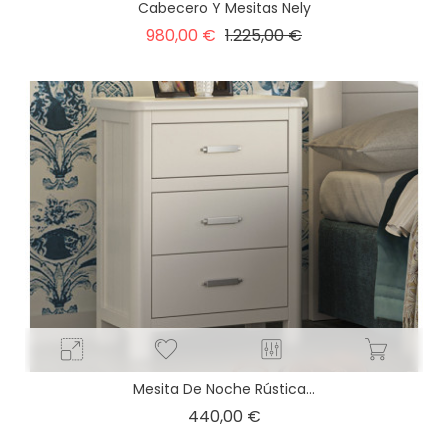
Cabecero Y Mesitas Nely
Precio
Precio
980,00 €
1.225,00 €
base
Mesita De Noche Rústica...
Precio
440,00 €