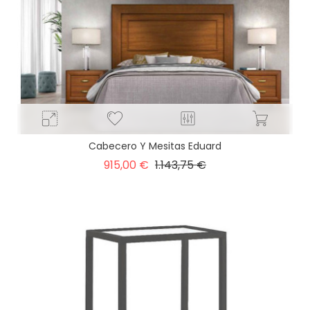
Cabecero Y Mesitas Eduard
Precio
Precio
915,00 €
1.143,75 €
base