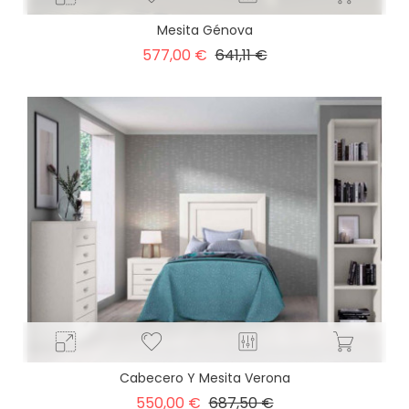
Mesita Génova
Precio
Precio
577,00 €
641,11 €
base
Cabecero Y Mesita Verona
Precio
Precio
550,00 €
687,50 €