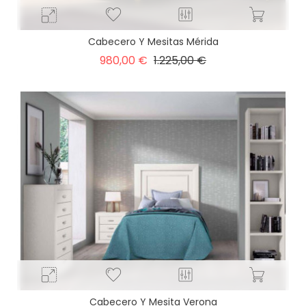
Cabecero Y Mesitas Mérida
Precio
Precio
980,00 €
1.225,00 €
base
Cabecero Y Mesita Verona