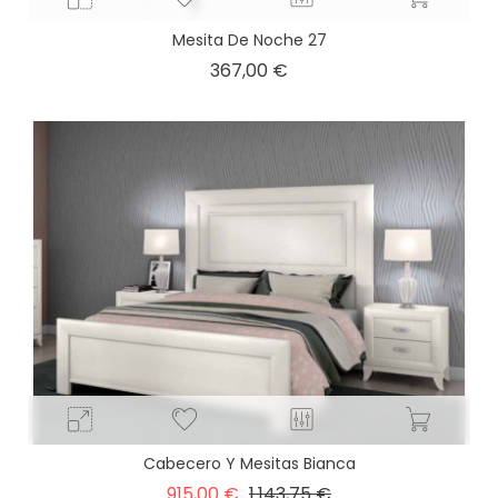
Mesita De Noche 27
Precio
367,00 €
Cabecero Y Mesitas Bianca
Precio
Precio
915,00 €
1.143,75 €