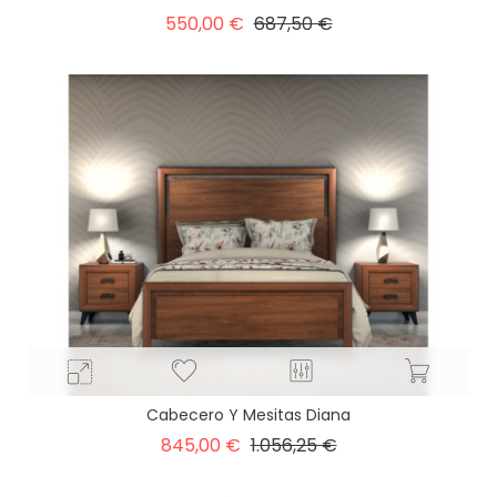
Precio
Precio
550,00 €
687,50 €
base
Cabecero Y Mesitas Diana
Precio
Precio
845,00 €
1.056,25 €
base