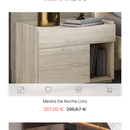
base
Mesita De Noche Loto
Precio
Precio
267,00 €
296,67 €
base