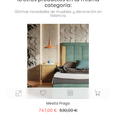
categoría:
Últimas novedades de muebles y decoración en
Valencia.
Mesita Praga
Precio
Precio
747,00 €
830,00 €
base