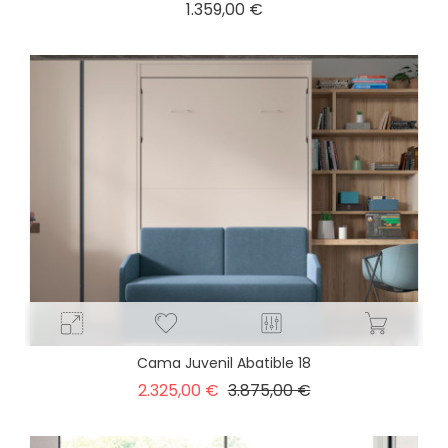
Precio
1.359,00 €
Cama Juvenil Abatible 18
Precio
Precio
2.325,00 €
3.875,00 €
base