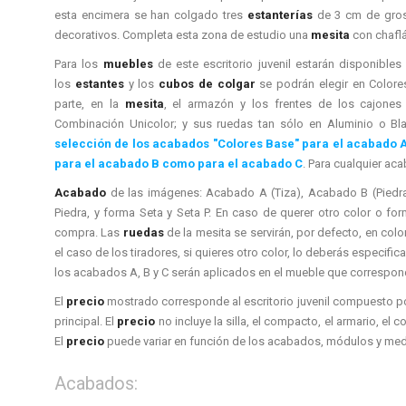
esta encimera se han colgado tres
estanterías
de 3 cm de groso
decorativos. Completa esta zona de estudio una
mesita
con chaflá
Para los
muebles
de este escritorio juvenil estarán disponible
los
estantes
y los
cubos de colgar
se podrán elegir en Colore
parte, en la
mesita
, el armazón y los frentes de los cajones
Combinación Unicolor; y sus ruedas tan sólo en Aluminio o Bl
selección de los acabados "Colores Base" para el acabado 
para el acabado B como para el acabado C
. Para cualquier ac
Acabado
de las imágenes: Acabado A (Tiza), Acabado B (Piedr
Piedra, y forma Seta y Seta P. En caso de querer otro color o for
compra. Las
ruedas
de la mesita se servirán, por defecto, en co
el caso de los tiradores, si quieres otro color, lo deberás especifi
los acabados A, B y C serán aplicados en el mueble que correspon
El
precio
mostrado corresponde al escritorio juvenil compuesto po
principal. El
precio
no incluye la silla, el compacto, el armario, el
El
precio
puede variar en función de los acabados, módulos y medi
Acabados: