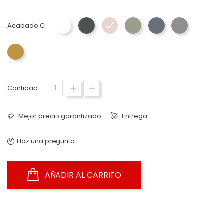
Acabado C :
Blanco - Unicolor ForEv
Pizarra - Unicolor ForEv
Pink - Unicolor ForEv
Ciprés - Unicolor ForEv
Avio - Unicolor For
Piedra - Uni
Camel - Unicolor ForEv
Cantidad:
Mejor precio garantizado
Entrega
Haz una pregunta
AÑADIR AL CARRITO