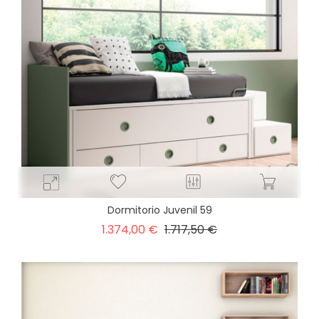
Dormitorio Juvenil 59
Precio
Precio
1.374,00 €
1.717,50 €
base