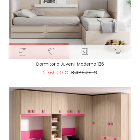
Dormitorio Juvenil Moderno 126
Precio
Precio
2.789,00 €
3.486,25 €
base