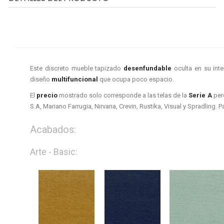
Este discreto mueble tapizado
desenfundable
oculta en su inte
diseño
multifuncional
que ocupa poco espacio.
El
precio
mostrado solo corresponde a las telas de la
Serie A
pero
S.A, Mariano Farrugia, Nirvana, Crevin, Rustika, Visual y Spradling.
Acabados:
Arte - Basic: