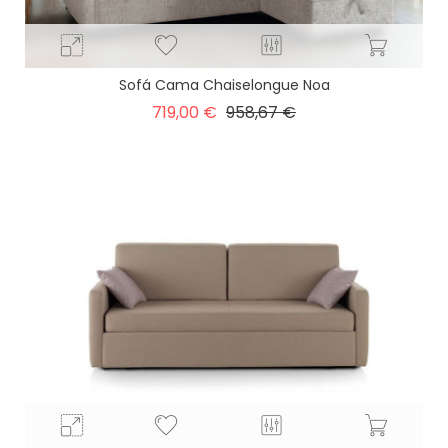
Sofá Cama Chaiselongue Noa
Precio
Precio
719,00 €
958,67 €
base