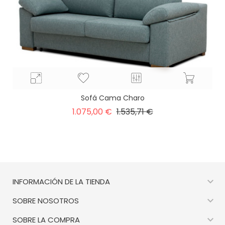
Sofá Cama Charo
Precio
Precio
1.075,00 €
1.535,71 €
base

INFORMACIÓN DE LA TIENDA

SOBRE NOSOTROS

SOBRE LA COMPRA