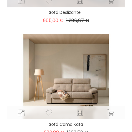
Sofá Deslizante...
Precio
Precio
965,00 €
1.286,67 €
base
Sofá Cama Kata