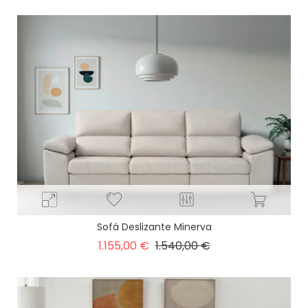
Sofá Deslizante Minerva
Precio
Precio
1.155,00 €
1.540,00 €
base