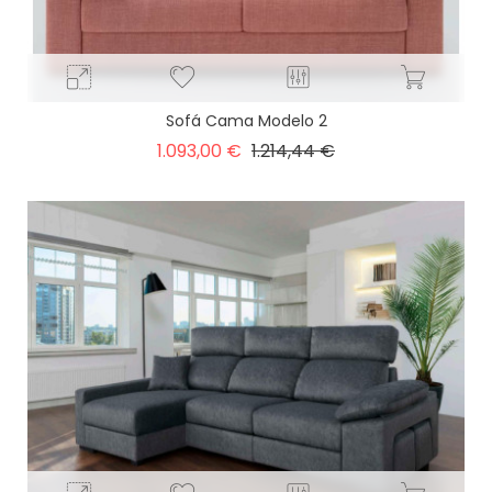
Sofá Cama Modelo 2
Precio
Precio
1.093,00 €
1.214,44 €
base