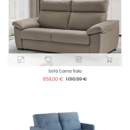
Sofá Cama Ítalo
Precio
Precio
859,00 €
1.010,59 €
base