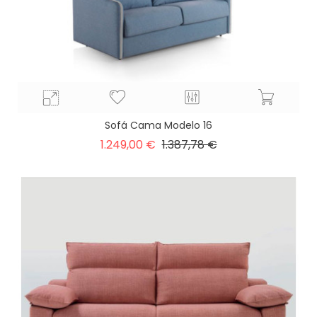
Sofá Cama Modelo 16
Precio
Precio
1.249,00 €
1.387,78 €
base