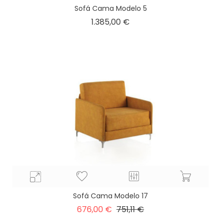
Sofá Cama Modelo 5
Precio
1.385,00 €
Sofá Cama Modelo 17
Precio
Precio
676,00 €
751,11 €
base