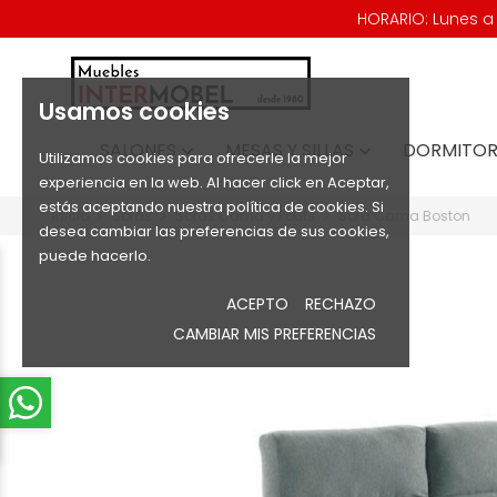
HORARIO: Lunes a V
Usamos cookies
SALONES
MESAS Y SILLAS
DORMITOR


Utilizamos cookies para ofrecerle la mejor
experiencia en la web. Al hacer click en Aceptar,
estás aceptando nuestra política de cookies. Si
Inicio
Sofás
Sofás Cama y Poufs
Sofá Cama Boston
desea cambiar las preferencias de sus cookies,
puede hacerlo.
ACEPTO
RECHAZO
CAMBIAR MIS PREFERENCIAS