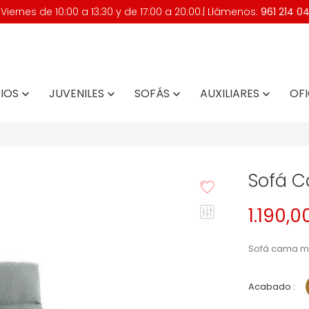
iernes de 10:00 a 13:30 y de 17:00 a 20:00.| Llámenos:
961 214 0
IOS
JUVENILES
SOFÁS
AUXILIARES
OFI




Sofá 
1.190,0
Sofá cama m
Acabado :