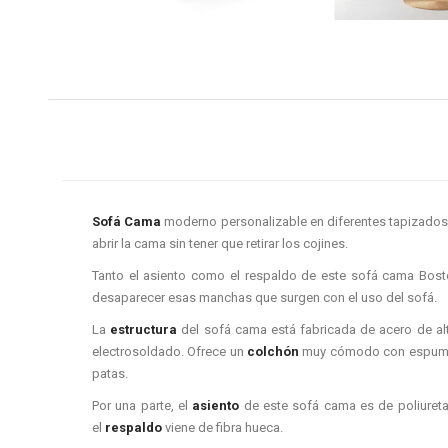
Sofá Cama
moderno personalizable en diferentes tapizados
abrir la cama sin tener que retirar los cojines.
Tanto el asiento como el respaldo de este sofá cama Bos
desaparecer esas manchas que surgen con el uso del sofá.
La
estructura
del sofá cama está fabricada de acero de alt
electrosoldado. Ofrece un
colchón
muy cómodo con espuma H
patas.
Por una parte, el
asiento
de este sofá cama es de poliureta
el
respaldo
viene de fibra hueca.