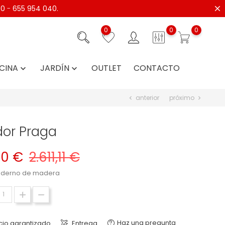
40
-
655 954 040.
0
0
0
CINA
JARDÍN
OUTLET
CONTACTO


anterior
próximo
chevron_left
chevron_right
or Praga
00 €
2.611,11 €
derno de madera
Haz una pregunta
cio garantizado
Entrega