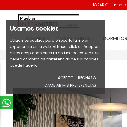
HORARIO: Lunes a V
Usamos cookies
SALONES
MESAS Y SILLAS
DORMITOR


Utilizamos cookies para ofrecerle la mejor
experiencia en la web. Al hacer click en Aceptar,
estás aceptando nuestra política de cookies. Si
Inicio
Salones
Aparador Praga
desea cambiar las preferencias de sus cookies,
puede hacerlo.
ACEPTO
RECHAZO
CAMBIAR MIS PREFERENCIAS