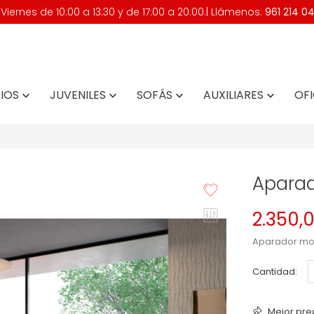
iernes de 10:00 a 13:30 y de 17:00 a 20:00.| Llámenos:
961 214 0
IOS
JUVENILES
SOFÁS
AUXILIARES
OFI




Aparad
2.350,
Aparador mo
Cantidad:
Mejor pre