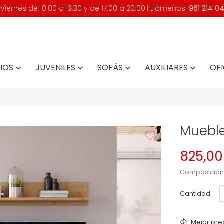
iernes de 10:00 a 13:30 y de 17:00 a 20:00.| Llámenos:
961 214 0
IOS
JUVENILES
SOFÁS
AUXILIARES
OFI




Mueble
825,00
Composición
Cantidad:
Mejor pre