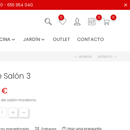
40
-
655 954 040.
0
0
0
CINA
JARDÍN
OUTLET
CONTACTO


anterior
próximo
chevron_left
chevron_right
 Salón 3
 €
 de salón moderno.
Haz una pregunta
cio garantizado
Entrega