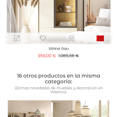
Vitrina Gau
Precio
Precio
959,00 €
1.065,56 €
base
16 otros productos en la misma
categoría:
Últimas novedades de muebles y decoración en
Valencia.