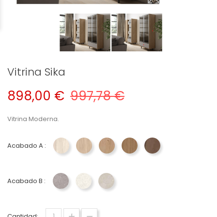
Vitrina Sika
898,00 €
997,78 €
Vitrina Moderna.
Acabado A :
Nora - Torga Nativ
Kala - Torga Nativ
Aura - Torga Nativ
Tano - Torga Nativ
Tabak - Torga Nati
Acabado B :
Grisu - Torga Nativ
Creta - Torga Nativ
Bone - Torga Nativ
Cantidad: