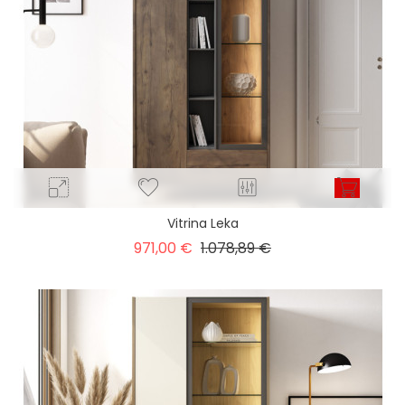
Vitrina Leka
Precio
Precio
971,00 €
1.078,89 €
base