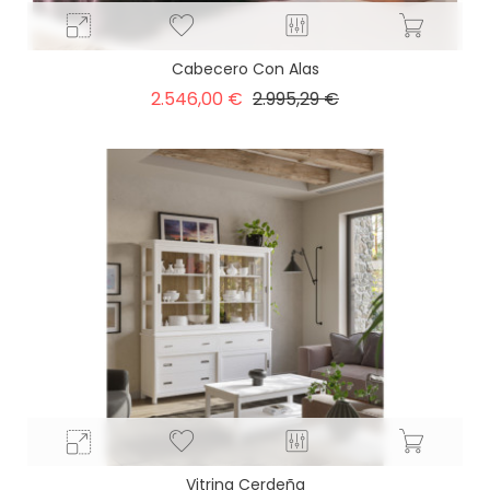
Cabecero Con Alas
Precio
Precio
2.546,00 €
2.995,29 €
base
Vitrina Cerdeña