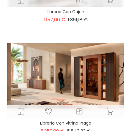
Librería Con Cajón
Precio
Precio
1.157,00 €
1.361,18 €
base
Librería Con Vitrina Praga
Precio
Precio