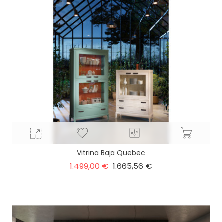
Vitrina Baja Quebec
Precio
Precio
1.499,00 €
1.665,56 €
base