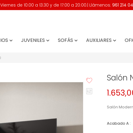
iernes de 10:00 a 13:30 y de 17:00 a 20:00.| Llámenos:
961 214 0
IOS
JUVENILES
SOFÁS
AUXILIARES
OFI




9
Salón 
1.653,
Salón Moder
Acabado A :