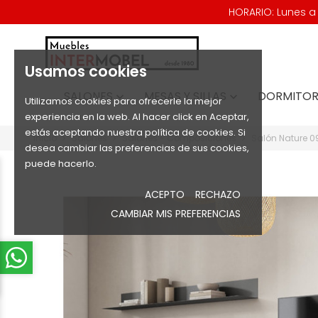
HORARIO: Lunes a V
Usamos cookies
SALONES
MESAS Y SILLAS
DORMITOR


Utilizamos cookies para ofrecerle la mejor
experiencia en la web. Al hacer click en Aceptar,
estás aceptando nuestra política de cookies. Si
Inicio
Salones
Salones - Composiciones
Salón Nature 0
desea cambiar las preferencias de sus cookies,
puede hacerlo.
ACEPTO
RECHAZO
CAMBIAR MIS PREFERENCIAS