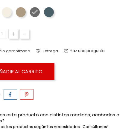
Beige - Torga Nativ
Latte - Torga Nativ
Grafeno - Torga Nativ
Mare - Torga Nativ
Haz una pregunta
cio garantizado
Entrega
ÑADIR AL CARRITO
:
es este producto con distintas medidas, acabados o
s?
os los productos según tus necesidades. ¡Consúltanos!