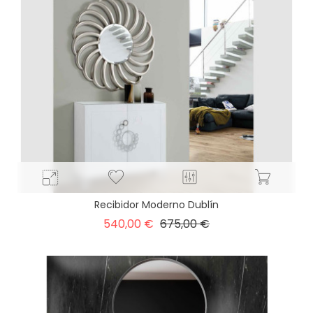
Recibidor Moderno Dublín
Precio
Precio
540,00 €
675,00 €
base