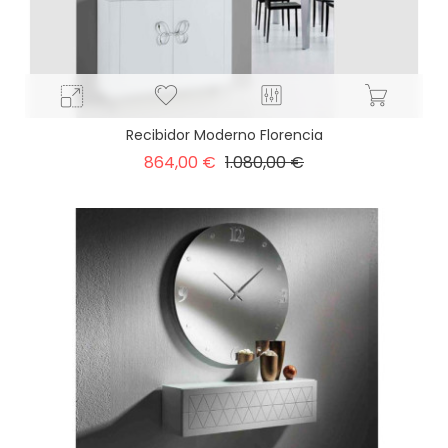
Recibidor Moderno Florencia
Precio
Precio
864,00 €
1.080,00 €
base