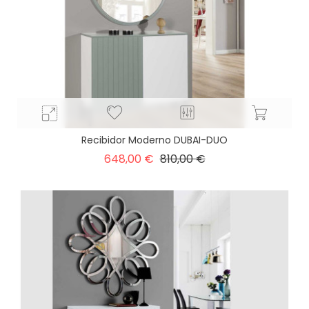
Recibidor Moderno DUBAI-DUO
Precio
Precio
648,00 €
810,00 €
base