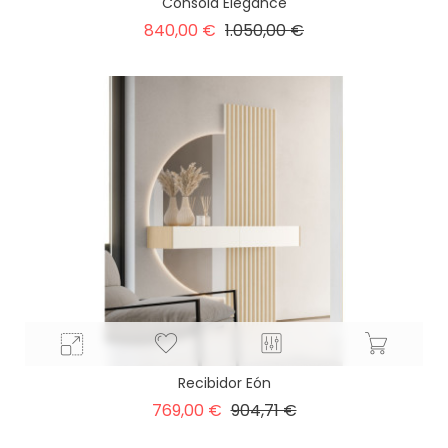
Consola Elegance
Precio
Precio
840,00 €
1.050,00 €
base
Recibidor Eón
Precio
Precio
769,00 €
904,71 €
base