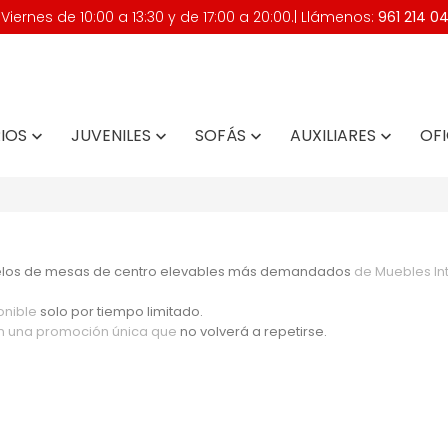
iernes de 10:00 a 13:30 y de 17:00 a 20:00.| Llámenos:
961 214 0
IOS
JUVENILES
SOFÁS
AUXILIARES
OFI




los de mesas de centro elevables más demandados
de Muebles Int
onible
solo por tiempo limitado.
 en una promoción única que
no volverá a repetirse.