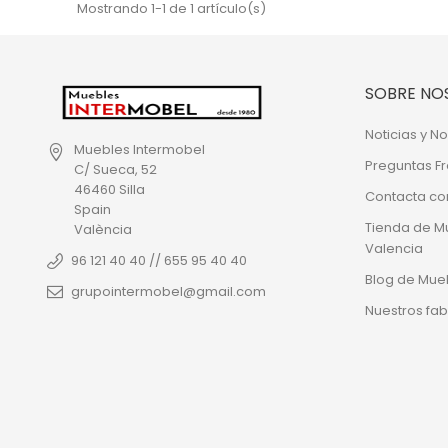
Mostrando 1-1 de 1 artículo(s)
SOBRE NO
Noticias y 
Muebles Intermobel
Preguntas F
C/ Sueca, 52
46460 Silla
Contacta co
Spain
Tienda de M
València
Valencia
96 121 40 40 // 655 95 40 40
Blog de Mue
grupointermobel@gmail.com
Nuestros fab