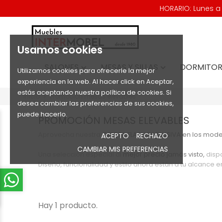
HORARIO: Lunes a V
Usamos cookies
SALONES
MESAS Y SILLAS
DORMITOR


Utilizamos cookies para ofrecerle la mejor
experiencia en la web. Al hacer click en Aceptar,
estás aceptando nuestra política de cookies. Si
Inicio
Promoción mesas elevables
desea cambiar las preferencias de sus cookies,
puede hacerlo.
PROMOCIÓN MESAS ELEVABLES
Aprovecha nuestra
OFERTA FLASH EXCLUSIVA
en los mode
ACEPTO
RECHAZO
CAMBIAR MIS PREFERENCIAS
Una selección especial al
mejor precio jamás visto,
disp
Diseño, funcionalidad y estilo ahora están a tu alcance
Hay 1 producto.