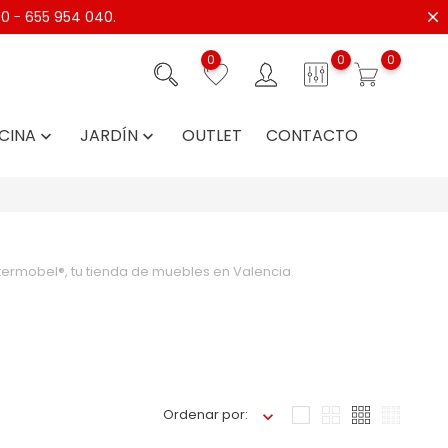
40
-
655 954 040.
0
0
0
CINA
JARDÍN
OUTLET
CONTACTO


ermobel®, tu tienda de muebles en Valencia.
Ordenar por: