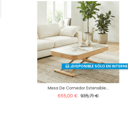
¡DISPONIBLE SÓLO EN INTERNE
Mesa De Comedor Extensible...
Precio
Precio
655,00 €
935,71 €
base