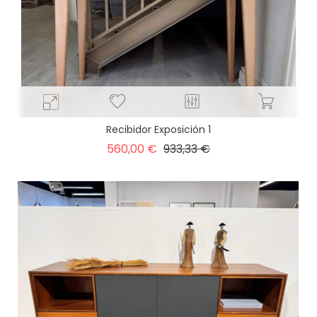
Recibidor Exposición 1
Precio
Precio
560,00 €
933,33 €
base