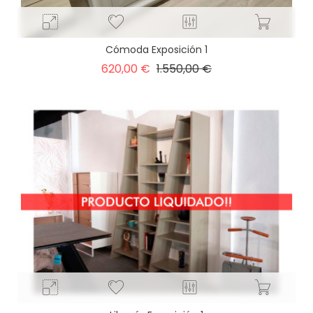
Cómoda Exposición 1
Precio
Precio
620,00 €
1.550,00 €
base