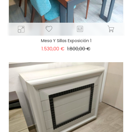
Mesa Y Sillas Exposición 1
Precio
Precio
1.530,00 €
1.800,00 €
base