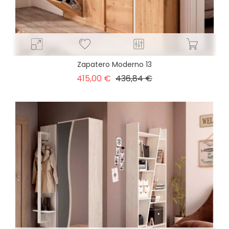
Zapatero Moderno 13
Precio
Precio
415,00 €
436,84 €
base