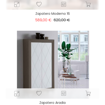
Zapatero Moderno 16
Precio
Precio
589,00 €
620,00 €
base
Zapatero Aradia