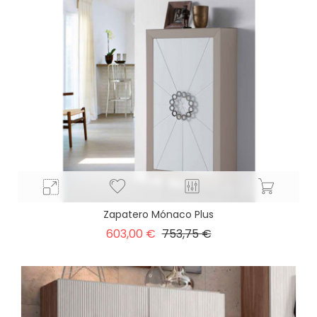
Zapatero Mónaco Plus
Precio
Precio
603,00 €
753,75 €
base