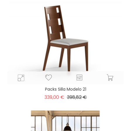
Packs Silla Modelo 21
Precio
Precio
339,00 €
398,82 €
base