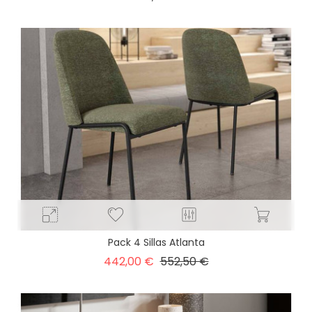
Pack 4 Sillas Atlanta
Precio
Precio
442,00 €
552,50 €
base