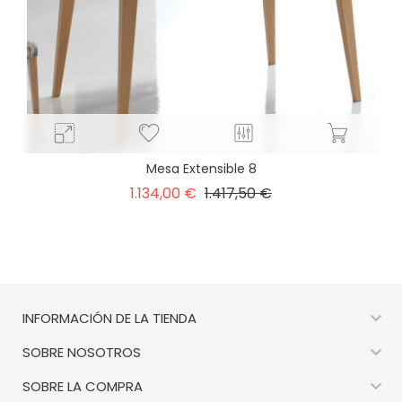
Mesa Extensible 8
Precio
Precio
1.134,00 €
1.417,50 €
base

INFORMACIÓN DE LA TIENDA

SOBRE NOSOTROS

SOBRE LA COMPRA