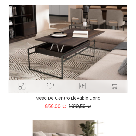
Mesa De Centro Elevable Doria
Precio
Precio
859,00 €
1.010,59 €
base