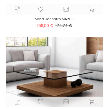
Mesa Decentro MARCO
Precio
Precio
166,00 €
174,74 €
base