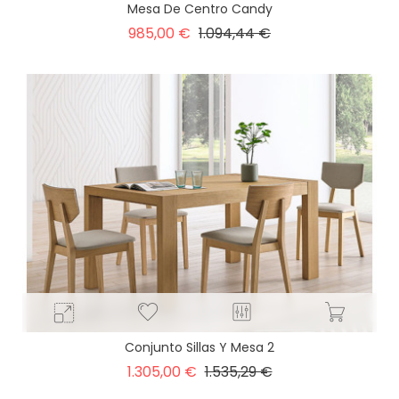
Mesa De Centro Candy
Precio
Precio
985,00 €
1.094,44 €
base
Conjunto Sillas Y Mesa 2
Precio
Precio
1.305,00 €
1.535,29 €
base