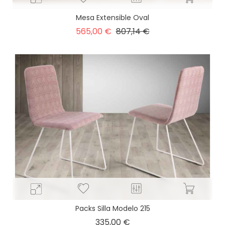
Mesa Extensible Oval
Precio
Precio
565,00 €
807,14 €
base
Packs Silla Modelo 215
Precio
335,00 €