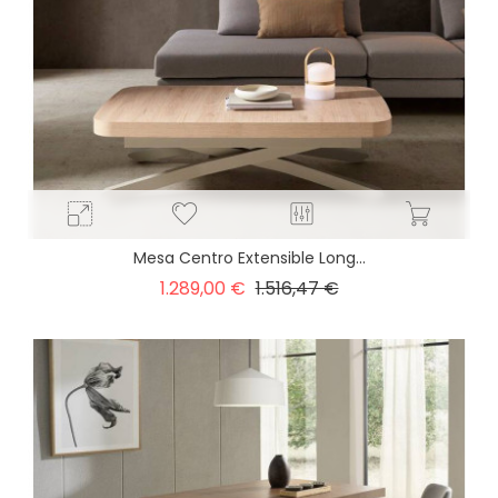
Mesa Centro Extensible Long...
Precio
Precio
1.289,00 €
1.516,47 €
base