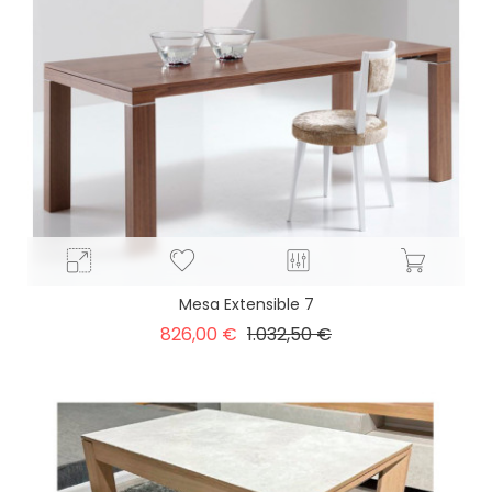
Mesa Extensible 7
Precio
Precio
826,00 €
1.032,50 €
base