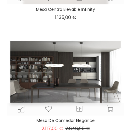
Mesa Centro Elevable Infinity
Precio
1.135,00 €
Mesa De Comedor Elegance
Precio
Precio
2.117,00 €
2.646,25 €