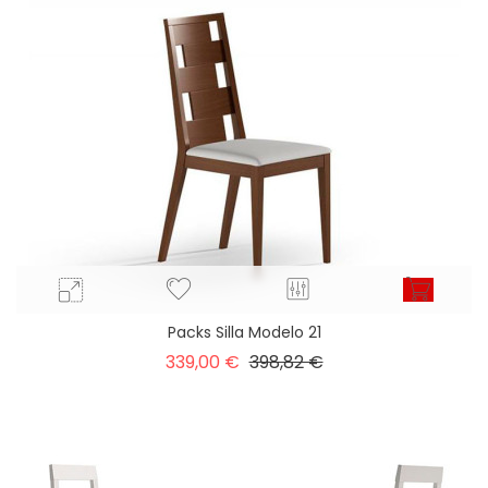
Packs Silla Modelo 21
Precio
Precio
339,00 €
398,82 €
base