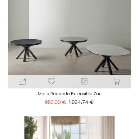
Mesa Redonda Extensible Zuri
Precio
Precio
983,00 €
1.034,74 €
base