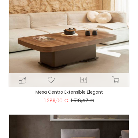
Mesa Centro Extensible Elegant
Precio
Precio
1.289,00 €
1.516,47 €
base