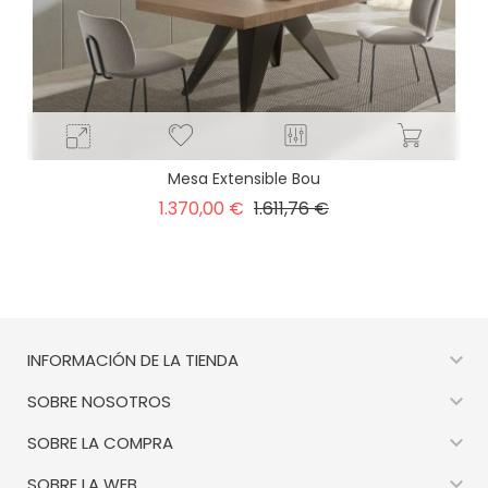
Mesa Extensible Bou
Precio
Precio
1.370,00 €
1.611,76 €
base

INFORMACIÓN DE LA TIENDA

SOBRE NOSOTROS

SOBRE LA COMPRA

SOBRE LA WEB