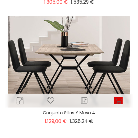
Precio
Precio
1.305,00 €
1.535,29 €
base
Conjunto Sillas Y Mesa 4
Precio
Precio
1.129,00 €
1.328,24 €
base