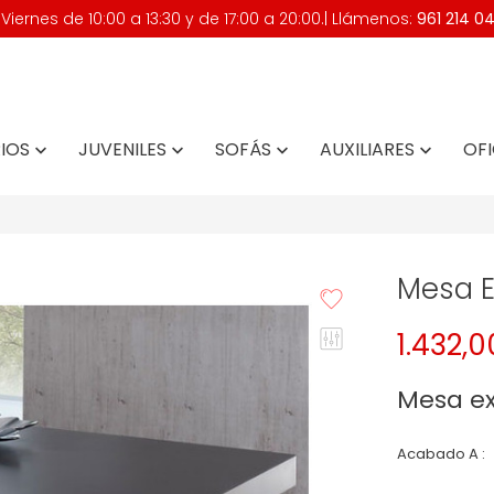
iernes de 10:00 a 13:30 y de 17:00 a 20:00.| Llámenos:
961 214 0
IOS
JUVENILES
SOFÁS
AUXILIARES
OFI




Mesa E
1.432,
Mesa ex
Acabado A :