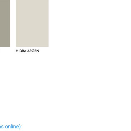
s online)
: