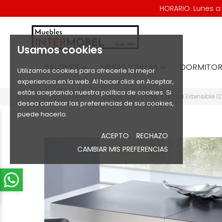
HORARIO: Lunes a V
Usamos cookies
SALONES
MESAS Y SILLAS
DORMITOR


Utilizamos cookies para ofrecerle la mejor
experiencia en la web. Al hacer click en Aceptar,
estás aceptando nuestra política de cookies. Si
Inicio
Mesas y Sillas
Mesas Extensibles
Mesa Extensible 12
desea cambiar las preferencias de sus cookies,
puede hacerlo.
ACEPTO
RECHAZO
CAMBIAR MIS PREFERENCIAS