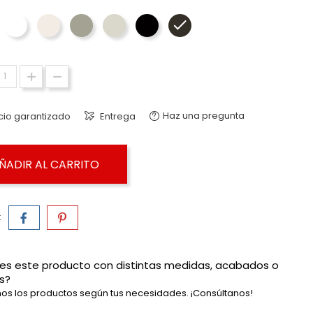
Nieve - Texturizado Indesan
Blanco - Texturizado Indesan
Gris Nature - Texturizado Indesan
Hidra Argen - Texturizado Indesan
Negro - Texturizado Indesan
Vulcano Roca - Texturizado
Haz una pregunta
cio garantizado
Entrega
ÑADIR AL CARRITO
:
es este producto con distintas medidas, acabados o
s?
os los productos según tus necesidades. ¡Consúltanos!