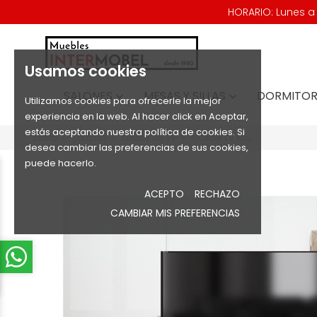
HORARIO: Lunes a V
Usamos cookies
SALONES
MESAS Y SILLAS
DORMITOR


Utilizamos cookies para ofrecerle la mejor
experiencia en la web. Al hacer click en Aceptar,
estás aceptando nuestra política de cookies. Si
Inicio
Salones
Mesas de TV
Mueble TV Kou
desea cambiar las preferencias de sus cookies,
puede hacerlo.
ACEPTO
RECHAZO
CAMBIAR MIS PREFERENCIAS