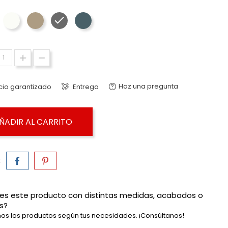
Blanco - Torga Nativ
Latte - Torga Nativ
Grafeno - Torga Nativ
Mare - Torga Nativ
Haz una pregunta
cio garantizado
Entrega
ÑADIR AL CARRITO
:
es este producto con distintas medidas, acabados o
s?
os los productos según tus necesidades. ¡Consúltanos!