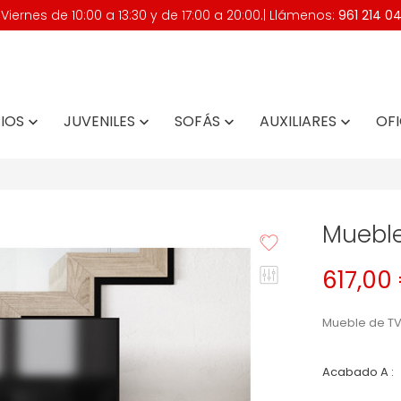
iernes de 10:00 a 13:30 y de 17:00 a 20:00.| Llámenos:
961 214 0
IOS
JUVENILES
SOFÁS
AUXILIARES
OFI




Mueble
617,00
Mueble de T
Acabado A :