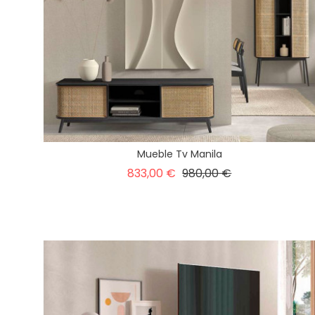
Mueble Tv Manila
Precio
Precio
833,00 €
980,00 €
base