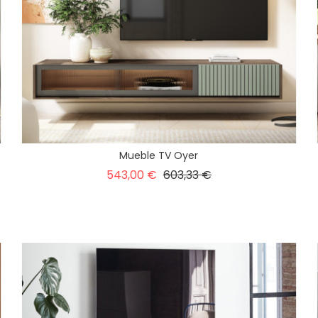
Mueble TV Oyer
Precio
Precio
543,00 €
603,33 €
base