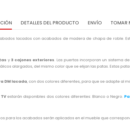
PCIÓN
DETALLES DEL PRODUCTO
ENVÍO
TOMAR 
acabados lacados con acabados de madera de chapa de roble. Este
rtas
y
3 cajones exteriores
. Las puertas incorporan un sistema d
etálicos alargados, del mismo color que se elijan las patas. Estas pa
a DM lacada
, con dos colores diferentes, para que se adapte al 
 TV
estarán disponibles dos colores diferentes: Blanco o Negro.
Pa
os para los acabados serán aplicados en el mueble que correspo