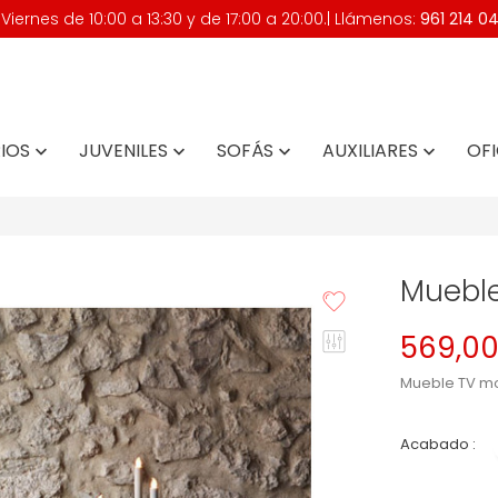
iernes de 10:00 a 13:30 y de 17:00 a 20:00.| Llámenos:
961 214 0
IOS
JUVENILES
SOFÁS
AUXILIARES
OFI




Mueble
569,00
Mueble TV m
Acabado :