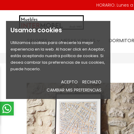
HORARIO: Lunes a V
Usamos cookies
SALONES
MESAS Y SILLAS
DORMITOR


Utilizamos cookies para ofrecerle la mejor
experiencia en la web. Al hacer click en Aceptar,
estás aceptando nuestra política de cookies. Si
Inicio
Salones
Mesas de TV
Mueble de TV 23
desea cambiar las preferencias de sus cookies,
puede hacerlo.
ACEPTO
RECHAZO
CAMBIAR MIS PREFERENCIAS