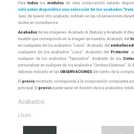
Para
todos
los
módulos
de esta composición estarán dispon
sólo están disponibles una selección de los acabados "Veta
caso de querer otro acabado, indícalo en las observaciones duran
dudes en consultarnos.
Acabados
de las imágenes: Acabado A (Nature) y Acabado B (Nu
mueble que corresponda en la imagen de muestra. Acabado del
t
en cualquiera de los acabados "Lisos". Acabado del
embelleced
cualquiera de los acabados "Lisos". Acabado del
Protector
: 
cualquier de los acabados "Tapizados". Acabado de las
Cinta
personalizar en cualquier de los acabados "Cinchas Elásticas". Si d
deberás indicarlo en las
OBSERVACIONES
del carrito de la compra
El
precio
mostrado corresponde a la composición compuesta por
principal. El
precio
puede variar en función de los acabados, módul
Acabados:
Lisos: