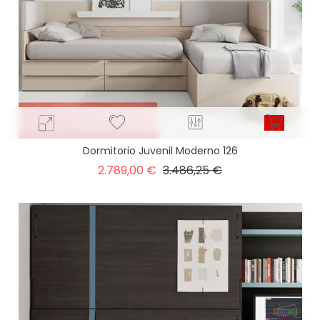
Dormitorio Juvenil Moderno 126
Precio
Precio
2.789,00 €
3.486,25 €
base