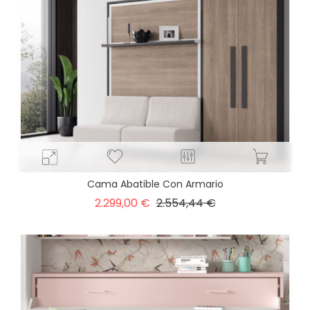
Cama Abatible Con Armario
Precio
Precio
2.299,00 €
2.554,44 €
base