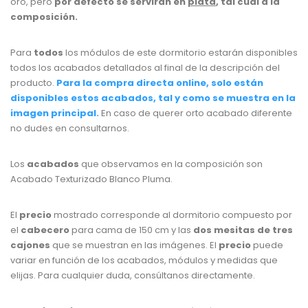
oro, pero
por defecto se servirán en
plata
, tal cual a la
composición.
Para
todos
los módulos de este dormitorio estarán disponibles
todos los acabados detallados al final de la descripción del
producto.
Para la compra directa online, solo están
disponibles estos acabados, tal y como se muestra en la
imagen principal.
En caso de querer orto acabado diferente
no dudes en consultarnos.
Los
acabados
que observamos en la composición son
Acabado Texturizado Blanco Pluma.
El
precio
mostrado corresponde al dormitorio compuesto por
el
cabecero
para cama de 150 cm y las
dos
mesitas de tres
cajones
que se muestran en las imágenes. El
precio
puede
variar en función de los acabados, módulos y medidas que
elijas. Para cualquier duda, consúltanos directamente.