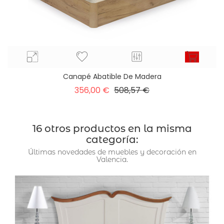
Canapé Abatible De Madera
Precio
Precio
356,00 €
508,57 €
base
16 otros productos en la misma
categoría:
Últimas novedades de muebles y decoración en
Valencia.