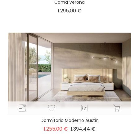
Cama Verona
Precio
1.295,00 €
Dormitorio Moderno Austin
Precio
Precio
1.255,00 €
1.394,44 €
base