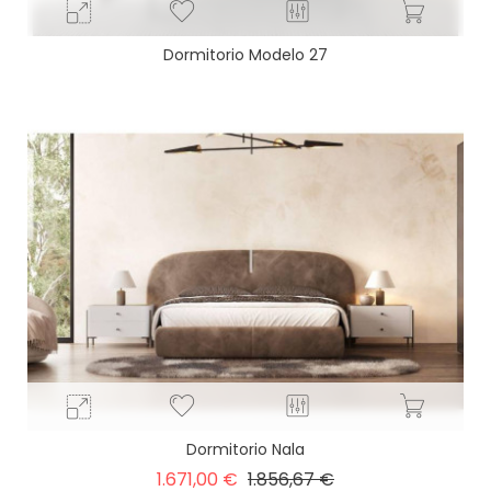
Dormitorio Modelo 27
Dormitorio Nala
Precio
Precio
1.671,00 €
1.856,67 €