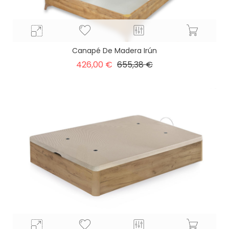
Canapé De Madera Irún
Precio
Precio
426,00 €
655,38 €
base