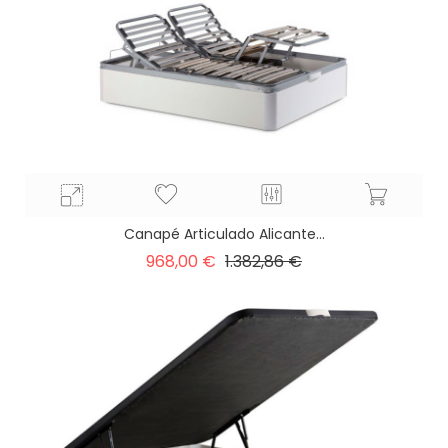
Canapé Articulado Alicante...
Precio
Precio
968,00 €
1.382,86 €
base