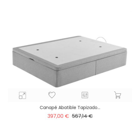
base
Canapé Abatible Tapizado...
Precio
Precio
397,00 €
567,14 €
base