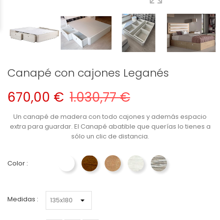
Canapé con cajones Leganés
670,00 €
1.030,77 €
Un canapé de madera con todo cajones y además espacio
extra para guardar. El Canapé abatible que querías lo tienes a
sólo un clic de distancia.
Color :
Blanco
Roble Cambrian
Cerezo
Tabaco
Artic
Vulcano
Medidas :