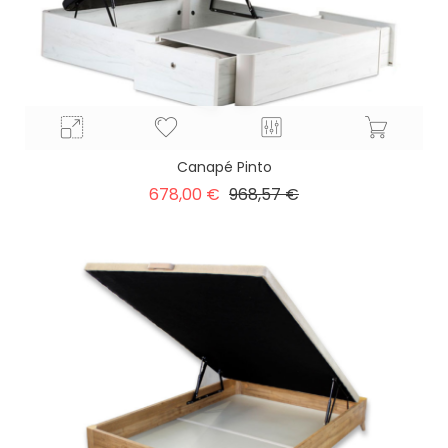
Canapé Pinto
Precio
Precio
678,00 €
968,57 €
base