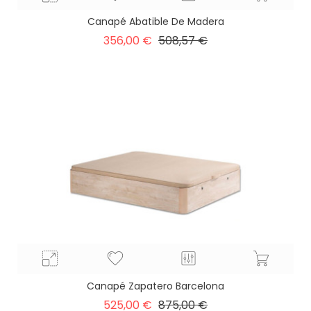
Canapé Abatible De Madera
Precio
Precio
356,00 €
508,57 €
base
Canapé Zapatero Barcelona
Precio
Precio
525,00 €
875,00 €