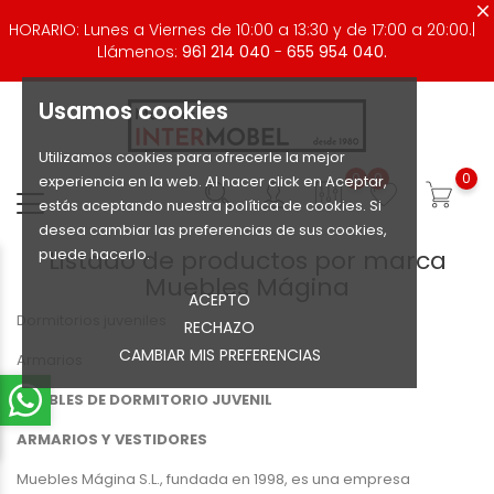
HORARIO: Lunes a Viernes de 10:00 a 13:30 y de 17:00 a 20:00.|
Llámenos:
961 214 040
-
655 954 040.
Usamos cookies
Utilizamos cookies para ofrecerle la mejor
0
0
0
experiencia en la web. Al hacer click en Aceptar,
estás aceptando nuestra política de cookies. Si
desea cambiar las preferencias de sus cookies,
puede hacerlo.
Listado de productos por marca
Muebles Mágina
ACEPTO
Dormitorios juveniles
RECHAZO
CAMBIAR MIS PREFERENCIAS
Armarios
MUEBLES DE DORMITORIO JUVENIL
ARMARIOS Y VESTIDORES
Muebles Mágina S.L., fundada en 1998, es una empresa