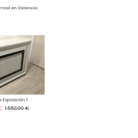
rreal en Valencia.
Exposición 1
Precio
Precio
€
1.550,00 €
base