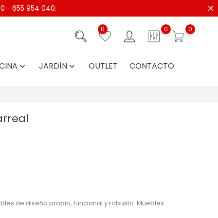
40
-
655 954 040.
0
0
0
CINA
JARDÍN
OUTLET
CONTACTO


arreal
bles de diseño propio, funcional y robusto. Muebles