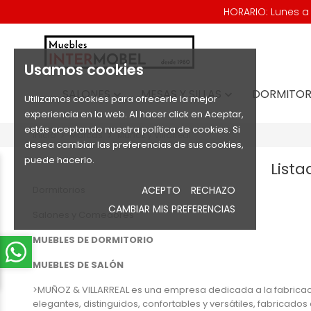
HORARIO: Lunes a V
Usamos cookies
SALONES
MESAS Y SILLAS
DORMITOR


Utilizamos cookies para ofrecerle la mejor
experiencia en la web. Al hacer click en Aceptar,
estás aceptando nuestra política de cookies. Si
Inicio
Marcas
Muñoz y Villarreal
desea cambiar las preferencias de sus cookies,
puede hacerlo.
Lista
Dormitorios
ACEPTO
RECHAZO
CAMBIAR MIS PREFERENCIAS
Salones y Comedores
MUEBLES DE DORMITORIO
MUEBLES DE SALÓN
>MUÑOZ & VILLARREAL es una empresa dedicada a la fabricació
elegantes, distinguidos, confortables y versátiles, fabricado