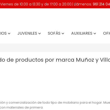
iernes de 10:00 a 13:30 y de 17:00 a 20:00.| Llámenos:
961 214 0
IOS
JUVENILES
SOFÁS
AUXILIARES
OFI




do de productos por marca Muñoz y Vill
n y comercialización de todo tipo de mobiliario para el hogar. Mue
s con materiales de primera.