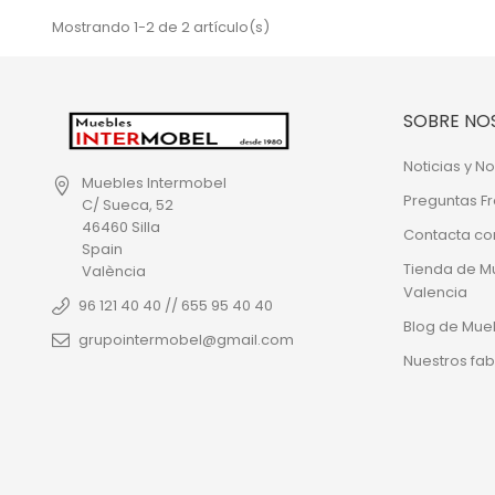
Mostrando 1-2 de 2 artículo(s)
SOBRE NO
Noticias y 
Muebles Intermobel
Preguntas F
C/ Sueca, 52
46460 Silla
Contacta co
Spain
Tienda de M
València
Valencia
96 121 40 40 // 655 95 40 40
Blog de Mue
grupointermobel@gmail.com
Nuestros fab