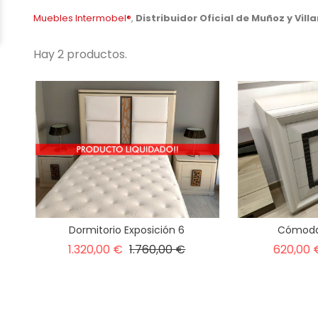
Muebles Intermobel®
,
Distribuidor Oficial de Muñoz y Villa
Hay 2 productos.
Dormitorio Exposición 6
Cómoda 
Precio
Precio
1.320,00 €
1.760,00 €
620,00 
base