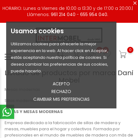
HORARIO: Lunes a Viernes de 10:00 a 13:30 y de 17:00 a 20:00.|
Llámenos:
961 214 040
-
655 954 040.
Usamos cookies
Utilizamos cookies para ofrecerle la mejor
0
0
0
experiencia en la web. Al hacer click en Aceptar,
estás aceptando nuestra política de cookies. Si
desea cambiar las preferencias de sus cookies,
Listado de productos por marca Dani
puede hacerlo.
Mobel
ACEPTO
Mesas modernas
RECHAZO
CAMBIAR MIS PREFERENCIAS
Sillas modernas
SILLAS Y MESAS MODERNAS
Empresa dedicada a la fabricación de sillas de madera y
mesas, muebles para el hogar y colectivos. Formada por
profesionales en el mundo de muebles de madera con más de