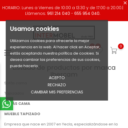
HORARIO: Lunes a Viernes de 10:00 a 13:30 y de 17:00 a 20:00.|
Llámenos:
961 214 040
-
655 954 040.
Usamos cookies
Utilizamos cookies para ofrecerle la mejor
0
0
0
experiencia en la web. Al hacer click en Aceptar,
estás aceptando nuestra política de cookies. Si
desea cambiar las preferencias de sus cookies,
puede hacerlo.
Listado de productos por marca
Ibercam
ACEPTO
Sofás cama
RECHAZO
CAMBIAR MIS PREFERENCIAS
Tapizados
SOFÁS CAMA
MUEBLE TAPIZADO
Empresa que nace en 2007 en Yecla, especializándose en la