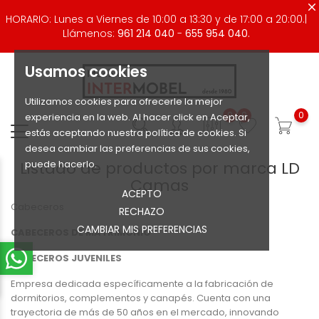
HORARIO: Lunes a Viernes de 10:00 a 13:30 y de 17:00 a 20:00.|
Llámenos:
961 214 040
-
655 954 040.
Usamos cookies
Utilizamos cookies para ofrecerle la mejor
0
0
0
experiencia en la web. Al hacer click en Aceptar,
estás aceptando nuestra política de cookies. Si
desea cambiar las preferencias de sus cookies,
Listado de productos por marca LD
puede hacerlo.
Camas
ACEPTO
Cabeceros
RECHAZO
CAMBIAR MIS PREFERENCIAS
CABECEROS DE MATRIMONIO
CABECEROS JUVENILES
Empresa dedicada específicamente a la fabricación de
dormitorios, complementos y canapés. Cuenta con una
trayectoria de más de 50 años en el mercado, innovando