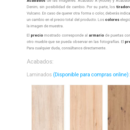
Acabados
de las imágenes: Acabado A (Roble) y Acabado
Denim; sin posibilidad de cambio. Por su parte, los
tirador
Vulcano. En caso de querer otra forma o color, deberás indic
un cambio en el precio total del producto. Los
colores
elegid
la imagen de muestra.
El
precio
mostrado corresponde al
armario
de puertas cor
otro mueble que se pueda observar en las fotografías. El
pr
Para cualquier duda, consúltanos directamente.
Acabados:
Laminados
(Disponible para compras online)
: