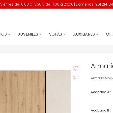
iernes de 10:00 a 13:30 y de 17:00 a 20:00.| Llámenos:
961 214 0
IOS
JUVENILES
SOFÁS
AUXILIARES
OFI




Armari
Armario Mod
Acabado A :
Acabado B :