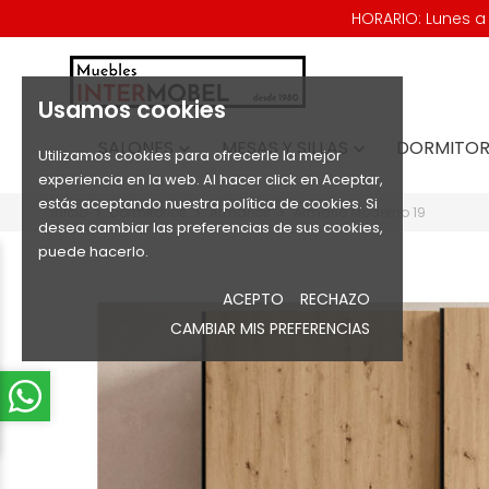
HORARIO: Lunes a V
Usamos cookies
SALONES
MESAS Y SILLAS
DORMITOR


Utilizamos cookies para ofrecerle la mejor
experiencia en la web. Al hacer click en Aceptar,
estás aceptando nuestra política de cookies. Si
Inicio
Dormitorios
Armarios
Armario Moderno 19
desea cambiar las preferencias de sus cookies,
puede hacerlo.
ACEPTO
RECHAZO
CAMBIAR MIS PREFERENCIAS