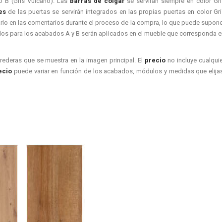
 B (Gris Vulcano). Las
barras de colgar
se servirán siempre en color Gri
es
de las puertas se servirán integrados en las propias puertas en color Gr
arlo en las comentarios durante el proceso de la compra, lo que puede supon
os para los acabados A y B serán aplicados en el mueble que corresponda e
rederas que se muestra en la imagen principal. El
precio
no incluye cualqui
ecio
puede variar en función de los acabados, módulos y medidas que elijas