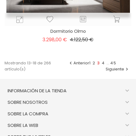
Dormitorio Olmo
Precio
Precio
3.298,00 €
4.122,50 €
base
Mostrando 13-18 de 266
Anterior
1
2
3
4
…
45

artículo(s)
Siguiente


INFORMACIÓN DE LA TIENDA

SOBRE NOSOTROS

SOBRE LA COMPRA

SOBRE LA WEB