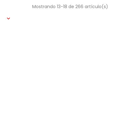
Mostrando 13-18 de 266 artículo(s)
Dormitorio Tiza
Precio
Precio
2.976,00 €
3.720,00 €