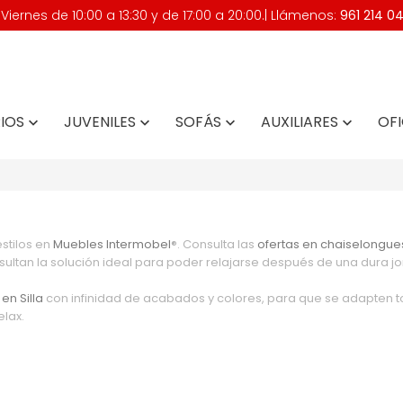
iernes de 10:00 a 13:30 y de 17:00 a 20:00.| Llámenos:
961 214 0
IOS
JUVENILES
SOFÁS
AUXILIARES
OFI




stilos en
Muebles Intermobel
®. Consulta las
ofertas en chaiselongue
ultan la solución ideal para poder relajarse después de una dura jo
en Silla
con infinidad de acabados y colores, para que se adapten 
elax.