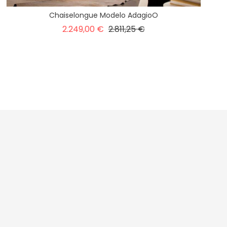
Chaiselongue Modelo AdagioO
Precio
Precio
2.249,00 €
2.811,25 €
base
1
2
3
4
Siguiente

nerales
acidad
ies