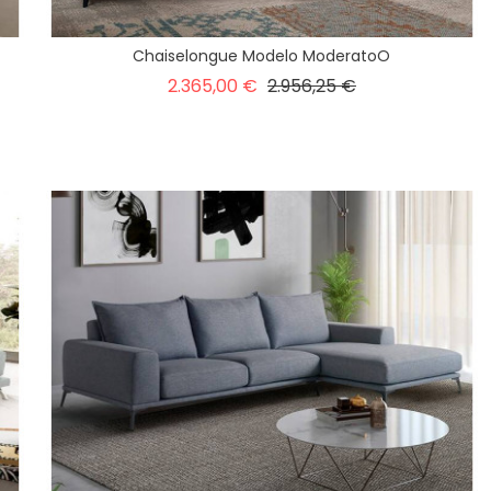
Chaiselongue Modelo ModeratoO
Precio
Precio
2.365,00 €
2.956,25 €
base