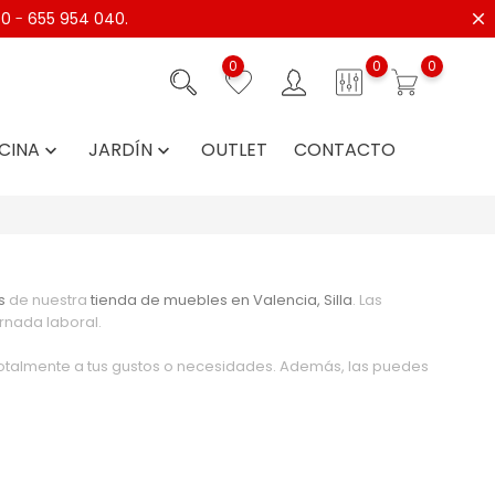
40
-
655 954 040.
0
0
0
CINA
JARDÍN
OUTLET
CONTACTO


s
de nuestra
tienda de muebles en Valencia, Silla
. Las
rnada laboral.
totalmente a tus gustos o necesidades. Además, las puedes