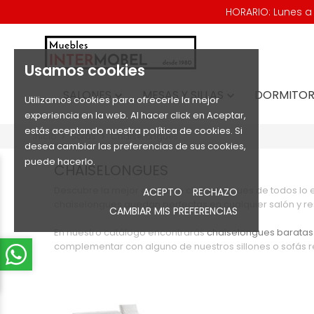
HORARIO: Lunes a V
Usamos cookies
SALONES
MESAS Y SILLAS
DORMITOR


Utilizamos cookies para ofrecerle la mejor
experiencia en la web. Al hacer click en Aceptar,
estás aceptando nuestra política de cookies. Si
Inicio
Sofás
ChaiseLongues
desea cambiar las preferencias de sus cookies,
puede hacerlo.
CHAISELONGUES
Descubre la mejor gama de chaiselongues de todos lo e
ACEPTO
RECHAZO
chaiselongues quedan perfectas en cualquier salón y res
CAMBIAR MIS PREFERENCIAS
En nuestro catálogo encontrarás
chaiselongues baratas 
complementar con alguno de nuestros sillones o sofás r